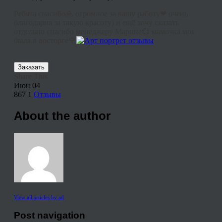
Ребята спасибо🙏 огромное за вашу работу❤ очень
благодарна за такую красоту) и ещё хочу сказать
отдельно спасибо менеджеру Марине💞 мамочка моя
была в восторге🌹
Заказать
Share This
Июн
04
867
1
Отзывы
About the author
View all articles by ad
Post navigation