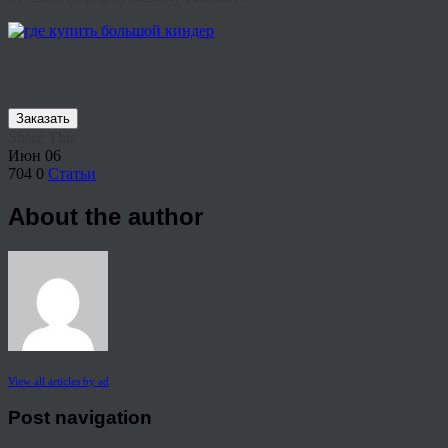
Заказать
Share This
Июн
06
704
0
Статьи
About the author
View all articles by ad
Post navigation