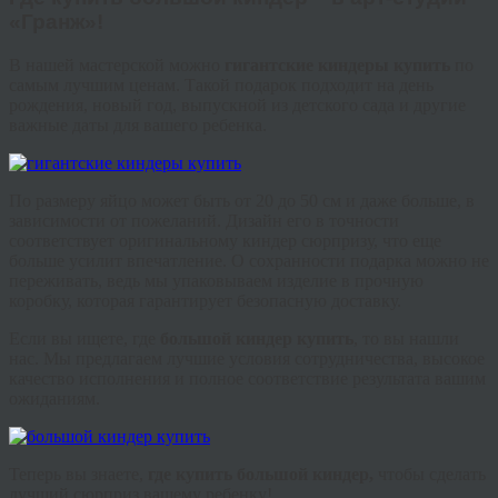
«
Гранж
»!
В нашей мастерской можно
гигантские
киндеры
купить
по
самым лучшим ценам. Такой подарок подходит на день
рождения, новый год, выпускной из детского сада и другие
важные даты для вашего ребенка.
По размеру яйцо может быть от 20 до 50 см и даже больше, в
зависимости от пожеланий. Дизайн его в точности
соответствует оригинальному
киндер
сюрпризу, что еще
больше усилит впечатление. О сохранности подарка можно не
переживать, ведь мы упаковываем изделие в прочную
коробку, которая гарантирует безопасную доставку.
Если вы ищете, где
большой
киндер
купить
, то вы нашли
нас. Мы предлагаем лучшие условия сотрудничества, высокое
качество исполнения и полное соответствие результата вашим
ожиданиям.
Теперь вы знаете,
где купить большой
киндер
,
чтобы сделать
лучший сюрприз вашему ребенку!