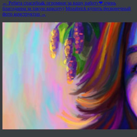
←
Ребята спасибо🙏 огромное за вашу работу❤ очень
благодарна за такую красоту)
Mozabrick купить бесконечный
фото конструктор
→