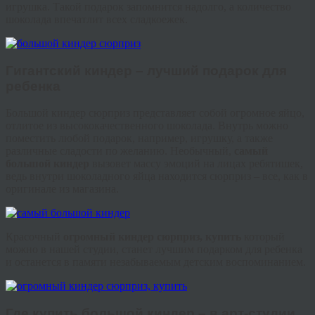
игрушка. Такой подарок запомнится надолго, а количество
шоколада впечатлит всех сладкоежек.
Гигантский
киндер
– лучший подарок для
ребенка
Большой
киндер
сюрприз представляет собой огромное яйцо,
отлитое из высококачественного шоколада. Внутрь можно
поместить любой подарок, например, игрушку, а также
различные сладости по желанию. Необычный,
самый
б
ольшой
киндер
вызовет массу эмоций на лицах ребятишек,
ведь внутри шоколадного яйца находится сюрприз – все, как в
оригинале из магазина.
Красочный
огромный
киндер
сюрприз, купить
который
можно в нашей студии, станет лучшим подарком для ребенка
и останется в памяти незабываемым детским воспоминанием.
Где купить большой
киндер
– в арт-студии