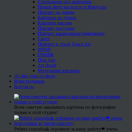
Стилизация под живопись
Печать фото на холсте в Иркутске
Портрет на дереве
Картины на досках
Картины маслом
Портрет пастелью
Портрет карандашом (имитация)
Скетч
Портрет в стиле Touch Art
WPAP
ГРАНЖ
Поп Арт
Art Brush
Модульные картины
3D фигурка по фото
Идеи подарков
Контакты
Всем советую заказывать картины по фотографии
только в этой студии!
Ребята спасибо🙏 огромное за вашу работу❤ очень