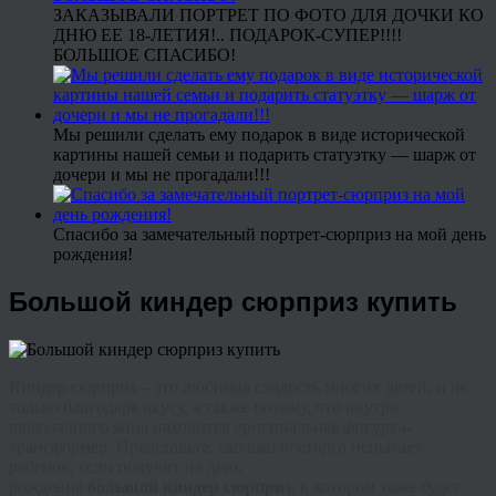
ЗАКАЗЫВАЛИ ПОРТРЕТ ПО ФОТО ДЛЯ ДОЧКИ КО
ДНЮ ЕЕ 18-ЛЕТИЯ!.. ПОДАРОК-СУПЕР!!!!
БОЛЬШОЕ СПАСИБО!
Мы решили сделать ему подарок в виде исторической
картины нашей семьи и подарить статуэтку — шарж от
дочери и мы не прогадали!!!
Спасибо за замечательный портрет-сюрприз на мой день
рождения!
Большой киндер сюрприз купить
Киндер
сюрприз – это любимая сладость многих детей, и не
только благодаря вкусу, а также потому, что внутри
шоколадного яйца находится оригинальная фигурка-
трансформер
. Представьте, сколько восторга испытает
ребенок, если получит на день
рождения
большой
киндер
сюрприз
, в котором тоже будет