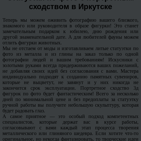
сходством в Иркутске
Теперь мы можем оживить фотографию вашего близкого,
знакомого или руководителя в образе фигурки! Это станет
замечательным подарком к юбилею, дню рождения или
другой знаменательной дате. А для любителей фауны можем
отлить фигурки животных.
Мы не отстаем от моды и изготавливаем литые статуэтки по
фото из металла и из глины на заказ только по одной
фотографии людей и вашим требованиям! Искусники с
золотыми руками всегда придерживаются ваших пожеланий,
не добавляя своих идей без согласования с вами. Мастера
индивидуально подходят к созданию памятных сувениров,
которые не выцветут, не завянут и у них никогда не
закончится срок эксплуатации. Портретное сходство 3д
фигурок по фото будет фантастическим! Всего за несколько
дней по минимальной цене и без предоплаты за статуэтку
ручной работы вы получите небольшую скульптуру, которая
будет радовать глаз.
А самое приятное — это особый подход компетентных
специалистов, которые держат вас в курсе работы,
согласовывают с вами каждый этап процесса творения
металлического или глиняного шедевра. Если хотите что-то
оригинальное, но некогда фантазировать, то творческие идеи