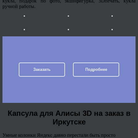
кукла, подарок по фото, экшнфигурка, 3Dпечать, кукла
ручной работы.
Заказать
Подробнее
Капсула для Алисы 3D на заказ в
Иркутске
Умные колонки Яндекс давно перестали быть просто