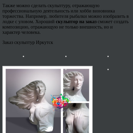
Также можно сделать скульптуру, отражающую
профессиональную деятельность или хобби виновника
торжества. Например, любителя рыбалки можно изобразить в
лодке с уловом. Хороший
скульптор на заказ
сможет создать
композицию, отражающую не только внешность, но и
характер человека.
Заказ скульптур Иркутск