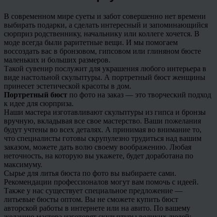
В современном мире суеты и забот совершенно нет времени
выбирать подарки, а сделать интересный и запоминающийся
сюрприз родственнику, начальнику или коллеге хочется. В
моде всегда были раритетные вещи. И мы помогаем
воссоздать вас в бронзовом, гипсовом или глиняном бюсте
маленьких и больших размеров.
Такой сувенир послужит для украшения любого интерьера в
виде настольной скульптуры. А портретный бюст женщины
принесет эстетической красоты в дом.
Портретный бюст
по фото на заказ — это творческий подход
к идее для сюрприза.
Наши мастера изготавливают скульптуры из гипса и бронзы
вручную, вкладывая все свое мастерство. Ваши пожелания
будут учтены во всех деталях. А принимая во внимание то,
что специалисты готовы скрупулезно трудиться над вашим
заказом, можете дать волю своему воображению. Любая
неточность, на которую вы укажете, будет доработана по
максимуму.
Сырье для литья бюста по фото вы выбираете сами.
Рекомендации профессионалов могут вам помочь с идеей.
Также у нас существует специальное предложение —
литьевые бюсты оптом. Вы не сможете купить бюст
авторской работы в интернете или на авито. По вашему
желанию мастера изготовят скульптуры великих людей: