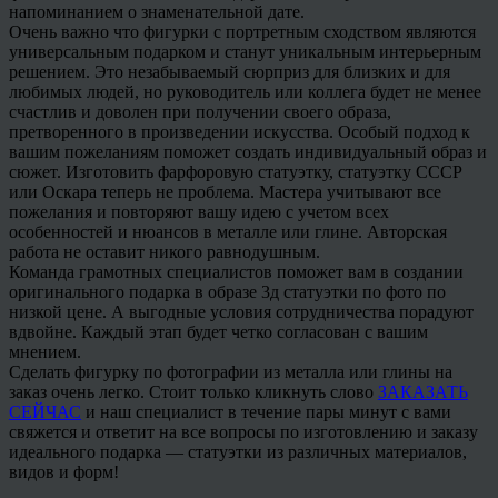
напоминанием о знаменательной дате.
Очень важно что фигурки с портретным сходством являются
универсальным подарком и станут уникальным интерьерным
решением. Это незабываемый сюрприз для близких и для
любимых людей, но руководитель или коллега будет не менее
счастлив и доволен при получении своего образа,
претворенного в произведении искусства. Особый подход к
вашим пожеланиям поможет создать индивидуальный образ и
сюжет. Изготовить фарфоровую статуэтку, статуэтку СССР
или Оскара теперь не проблема. Мастера учитывают все
пожелания и повторяют вашу идею с учетом всех
особенностей и нюансов в металле или глине. Авторская
работа не оставит никого равнодушным.
Команда грамотных специалистов поможет вам в создании
оригинального подарка в образе 3д статуэтки по фото по
низкой цене. А выгодные условия сотрудничества порадуют
вдвойне. Каждый этап будет четко согласован с вашим
мнением.
Сделать фигурку по фотографии из металла или глины на
заказ очень легко. Стоит только кликнуть слово
ЗАКАЗАТЬ
СЕЙЧАС
и наш специалист в течение пары минут с вами
свяжется и ответит на все вопросы по изготовлению и заказу
идеального подарка — статуэтки из различных материалов,
видов и форм!