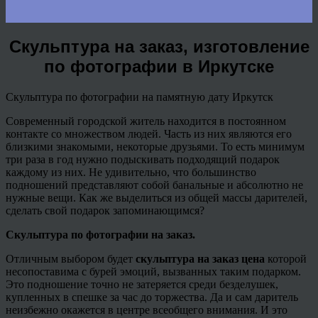
Скульптура на заказ, изготовление
по фотографии в Иркутске
Скульптура по фотографии на памятную дату Иркутск
Современный городской житель находится в постоянном
контакте со множеством людей. Часть из них являются его
близкими знакомыми, некоторые друзьями. То есть минимум
три раза в год нужно подыскивать подходящий подарок
каждому из них. Не удивительно, что большинство
подношений представляют собой банальные и абсолютно не
нужные вещи. Как же выделиться из общей массы дарителей,
сделать свой подарок запоминающимся?
Скульптура по фотографии на заказ.
Отличным выбором будет
скульптура на заказ цена
которой
несопоставима с бурей эмоций, вызванных таким подарком.
Это подношение точно не затеряется среди безделушек,
купленных в спешке за час до торжества. Да и сам даритель
неизбежно окажется в центре всеобщего внимания. И это