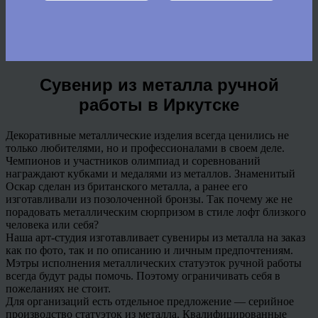
Сувенир из металла ручной
работы в Иркутске
Декоративные металлические изделия всегда ценились не
только любителями, но и профессионалами в своем деле.
Чемпионов и участников олимпиад и соревнований
награждают кубками и медалями из металлов. Знаменитый
Оскар сделан из британского металла, а ранее его
изготавливали из позолоченной бронзы. Так почему же не
порадовать металлическим сюрпризом в стиле лофт близкого
человека или себя?
Наша арт-студия изготавливает сувениры из металла на заказ
как по фото, так и по описанию и личным предпочтениям.
Мэтры исполнения металлических статуэток ручной работы
всегда будут рады помочь. Поэтому ограничивать себя в
пожеланиях не стоит.
Для организаций есть отдельное предложение — серийное
производство статуэток из металла. Квалифицированные