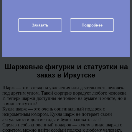
Заказать
Подробнее
Шаржевые фигурки и статуэтки на
заказ в Иркутске
Шарж — это взгляд на увлечения или деятельность человека
под другим углом. Такой сюрприз порадует любого человека.
И теперь шаржи доступны не только на бумаге и холсте, но и
в виде статуэток!
Кукла шарж — это очень оригинальный подарок с
искрометным юмором. Кукла шарж не потеряет своей
актуальности долгие годы и будет радовать глаз!
Сделав необыкновенный подарок — куклу в виде шаржа с
сюжетом, можно найти особый подход к любому человеку.