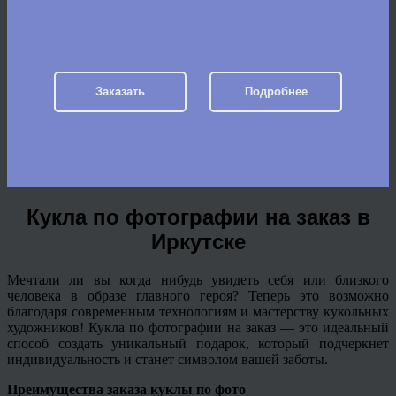
Заказать
Подробнее
Кукла по фотографии на заказ в
Иркутске
Мечтали ли вы когда нибудь увидеть себя или близкого
человека в образе главного героя? Теперь это возможно
благодаря современным технологиям и мастерству кукольных
художников! Кукла по фотографии на заказ — это идеальный
способ создать уникальный подарок, который подчеркнет
индивидуальность и станет символом вашей заботы.
Преимущества заказа куклы по фото