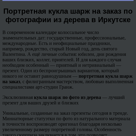
Портретная кукла шарж на заказ по
фотографии из дерева в Иркутске
В современном календаре колоссальное число
знаменательных дат: государственные, профессиональные,
международные. Есть и неофициальные праздники,
например, рождество, старый Новый год, день святого
Валентина. А ещё личные события: юбилеи, дни рождения
ваших близких, коллег, приятелей. И для каждого случая
необходим особенный — приятный и нетривиальный —
презент. Один из беспроигрышных вариантов, который
никого не оставит равнодушным —
портретная кукла шарж
на заказ
, с филигранным мастерством, любовью выполненная
специалистами арт-студии Гранж.
Эксклюзивная
кукла шарж по фото из дерева
— лучший
презент для ваших друзей и близких
Уникальные, созданные на заказ презенты сегодня в тренде.
Миниатюрные статуэтки по фото из натурального материала
в точности воспроизводят оригинал благодаря несколько
увеличенному размеру портретной головы. Особенность
такого сюрприза заключается в том, что позволяет