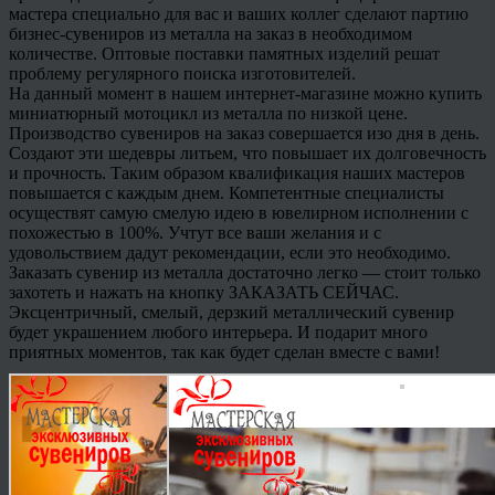
мастера специально для вас и ваших коллег сделают партию
бизнес-сувениров из металла на заказ в необходимом
количестве. Оптовые поставки памятных изделий решат
проблему регулярного поиска изготовителей.
На данный момент в нашем интернет-магазине можно купить
миниатюрный мотоцикл из металла по низкой цене.
Производство сувениров на заказ совершается изо дня в день.
Создают эти шедевры литьем, что повышает их долговечность
и прочность. Таким образом квалификация наших мастеров
повышается с каждым днем. Компетентные специалисты
осуществят самую смелую идею в ювелирном исполнении с
похожестью в 100%. Учтут все ваши желания и с
удовольствием дадут рекомендации, если это необходимо.
Заказать сувенир из металла достаточно легко — стоит только
захотеть и нажать на кнопку ЗАКАЗАТЬ СЕЙЧАС.
Эксцентричный, смелый, дерзкий металлический сувенир
будет украшением любого интерьера. И подарит много
приятных моментов, так как будет сделан вместе с вами!