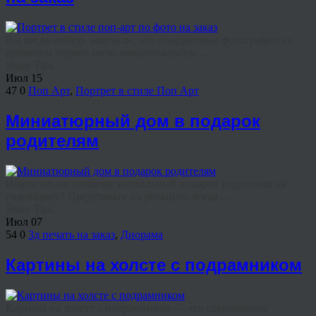
Вы когда-нибудь замечали, что стандартные фотографии со
временем теряют свою эмоциональную ...
Share This
Июл
15
47
0
Поп Арт
,
Портрет в стиле Поп Арт
Миниатюрный дом в подарок
родителям
Ищете по-настоящему уникальный подарок родителям на
годовщину? Представьте их реакцию, когда ...
Share This
Июл
07
54
0
3д печать на заказ
,
Диорама
Картины на холсте с подрамником
Картина на холсте с подрамником — это современное