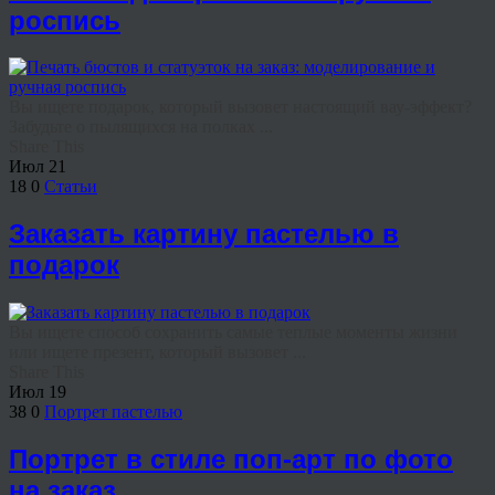
роспись
Вы ищете подарок, который вызовет настоящий вау-эффект?
Забудьте о пылящихся на полках ...
Share This
Июл
21
18
0
Статьи
Заказать картину пастелью в
подарок
Вы ищете способ сохранить самые теплые моменты жизни
или ищете презент, который вызовет ...
Share This
Июл
19
38
0
Портрет пастелью
Портрет в стиле поп-арт по фото
на заказ