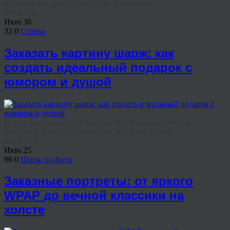
решение для декора интерьера и создания ...
Share This
Июн
30
32
0
Статьи
Заказать картину шарж: как
создать идеальный подарок с
юмором и душой
Поиск оригинального подарка часто превращается в
головную боль. Цветы завянут, конфеты съедят, ...
Share This
Июн
25
96
0
Шарж по фото
Заказные портреты: от яркого
WPAP до вечной классики на
холсте