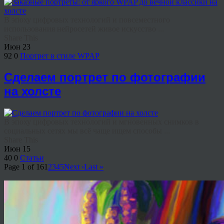
В эпоху цифровых технологий и повсеместного
использования нейросетей живое искусство ...
Share This
Июн
23
92
0
Портрет в стиле WPAP
Сделаем портрет по фотографии
на холсте
В эпоху цифровых технологий и мгновенных снимков в
социальных сетях мы всё чаще ищем способы ...
Share This
Июн
15
40
0
Статьи
Page 1 of 16
1
2
3
4
5
Next ›
Last »