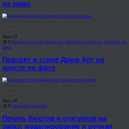
на заказ
Поиск идеального подарка часто заводит в тупик. Цветы
завянут, парфюм закончится, а техника ...
Share This
Июл
31
30
0
Портрет в стиле Touch Art
,
Портрет на холсте
,
Портрет по
фото
Портрет в стиле Дрим Арт на
холсте по фото
Магия цифрового искусства: что такое Дрим-арт? Вы хотите
подарить эмоции, а не просто вещь? ...
Share This
Июл
30
30
0
Дрим арт портрет
Печать бюстов и статуэток на
заказ: моделирование и ручная