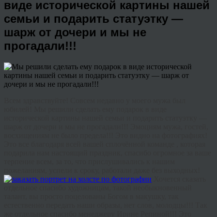
виде исторической картины нашей
семьи и подарить статуэтку —
шарж от дочери и мы не
прогадали!!!
Всем здравствуйте! Совсем недавно у моего мужа был
юбилей! Мы решили сделать ему подарок в виде
исторической картины нашей семьи и подарить статуэтку —
шарж от дочери и мы не прогадали!!! Эмоциям мужа, гостей,
восхищениям не было предела!!! Это видно на фотографиях!
Это все благодаря всей вашей сплочённой команде , которая
подарила нам настоящий праздник, спасибо огромное за ваше
терпение всем, за то, что прислушивались к нашим
пожеланиям, успели к сроку, работали даже без выходных!
Хочется сказать
отдельное спасибо художницам, такой необыкновенный
талант, вы просто поцелованы Богом в макушку, так
естественно передать наши образы, нет слов, молодцы!!! Так
же отдельное спасибо менеджеру Ирине Репиной!!! Это