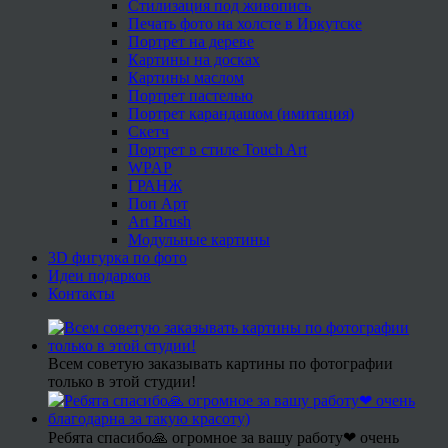
Стилизация под живопись
Печать фото на холсте в Иркутске
Портрет на дереве
Картины на досках
Картины маслом
Портрет пастелью
Портрет карандашом (имитация)
Скетч
Портрет в стиле Touch Art
WPAP
ГРАНЖ
Поп Арт
Art Brush
Модульные картины
3D фигурка по фото
Идеи подарков
Контакты
Всем советую заказывать картины по фотографии
только в этой студии!
Ребята спасибо🙏 огромное за вашу работу❤ очень