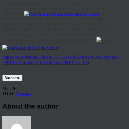
человек, который вел с нами всю переписку до конца,
переживал за нас, радовался вместе с нами, очень ценный
сотрудник!
Теперь
хочется отметить мастера статуэтки, превосходная работа,
просто золотые руки, супер — класс! Мы очень рады, что
обратились в вашу компанию!!! Ещё раз огромное всем
спасибо!!! Всем здоровья, успехов в вашем нелегком труде!
Люди, рекомендую обращаться только к ним!👏
🔥
https://vk.com/topic-33910136_32541059?offset=240&z=photo-
33910136_456241712%2Fpost-33910136_406
Заказать
Share This
Мар
26
1113
0
Отзывы
About the author