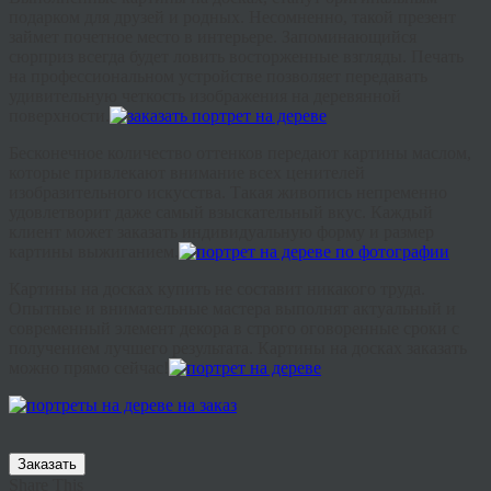
подарком для друзей и родных. Несомненно, такой презент
займет почетное место в интерьере. Запоминающийся
сюрприз всегда будет ловить восторженные взгляды. Печать
на профессиональном устройстве позволяет передавать
удивительную четкость изображения на деревянной
поверхности.
Бесконечное количество оттенков передают картины маслом,
которые привлекают внимание всех ценителей
изобразительного искусства. Такая живопись непременно
удовлетворит даже самый взыскательный вкус. Каждый
клиент может заказать индивидуальную форму и размер
картины выжиганием.
Картины на досках купить
не составит никакого труда.
Опытные и внимательные мастера выполнят актуальный и
современный элемент декора в строго оговоренные сроки с
получением лучшего результата. К
артины на досках заказать
можно прямо сейчас!
Заказать
Share This