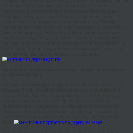
Иногда картины на досках могут быть выгодно расположены
на полках. Это позволяет при желании часто сменять
обстановку и соответственно настроение. Разнообразные
изображения создают красоту и уют. Многочисленные
сюжеты могут быть яркими или черно-белыми. Весьма
необычно выглядят модульные картины дерево, к примеру с
имитацией кирпича. В целом для фантазии абсолютно нет
рамок и преград. Эти декоративные элементы вызывают
небывалый интерес и пользуются огромной популярностью.
Высококачественные модульные изображения с легкостью
обеспечат визуальное увеличение помещения.
Картины на дереве выжиганием, отличное решение для
любого интерьера.
Новым и интересным направлением являются картины по
номерам. Такие творения выглядят весьма оригинально и
внушительно. Определившись заранее с местом, где будет
находиться картина, легче выбрать сюжет и цветовое
предпочтение. Изображения на деревянных поверхностях
изумительно хороши. Разноцветные шедевры помогают
расслабиться, отвлечься от серых будней и повседневных
забот.
Выполненные
картины на досках,
станут оригинальным