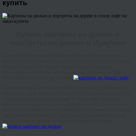
купить
Купить картины на досках и
портреты на дереве в Иркутске
Отличным и стильным украшением любого интерьерного
решения станут картины на дереве. Созданные произведения
искусства поистине имеют удивительное сочетание
природного материала с изображением. Картины из дерева
очень оригинальны и престижны.
Произведения искусства должны сочетаться с предметами в
интерьере. Тогда будет достигнута спланированная гармония
и притягательный внешний вид. В стиле лофт картины
контрастны и выделяются на общем фоне стен. Светлые и
прохладные цвета отлично справляются с уравновешиванием
окружающей обстановки. Крупные изделия данного стиля
могут занимать практически всю поверхность стены.