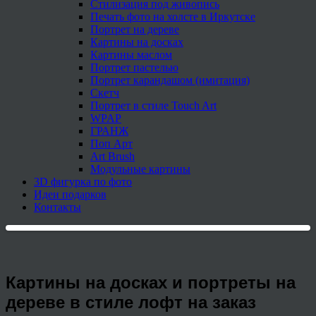
Стилизация под живопись
Печать фото на холсте в Иркутске
Портрет на дереве
Картины на досках
Картины маслом
Портрет пастелью
Портрет карандашом (имитация)
Скетч
Портрет в стиле Touch Art
WPAP
ГРАНЖ
Поп Арт
Art Brush
Модульные картины
3D фигурка по фото
Идеи подарков
Контакты
Картины на досках и портреты на
дереве в стиле лофт на заказ