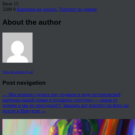
Июн
15
3288
0
Картины на досках
,
Портрет на дереве
About the author
View all articles by ad
Post navigation
←
Мы решили сделать ему подарок в виде исторической
картины нашей семьи и подарить статуэтку — шарж от
дочери и мы не прогадали!!!
Заказать арт портрет по фото на
холсте в Иркутске
→