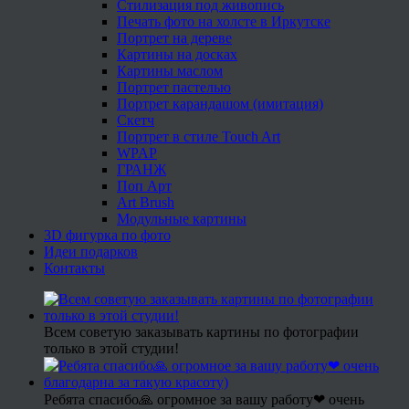
Стилизация под живопись
Печать фото на холсте в Иркутске
Портрет на дереве
Картины на досках
Картины маслом
Портрет пастелью
Портрет карандашом (имитация)
Скетч
Портрет в стиле Touch Art
WPAP
ГРАНЖ
Поп Арт
Art Brush
Модульные картины
3D фигурка по фото
Идеи подарков
Контакты
Всем советую заказывать картины по фотографии
только в этой студии!
Ребята спасибо🙏 огромное за вашу работу❤ очень