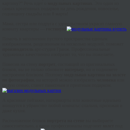
картину?” Речь идет о
модульных картинах
. Это один из
самых креативных подарков на день рождения, новоселье,
годовщину свадьбы или 8 марта!
Мама, сестра или подруга с удовольствием украсят главную
комнату квартиры —
гостиную
.
Помочь в заполнении пустого пространства единым
изображением, разделенным на несколько модулей, поможет
производитель
арт-студия Гранж. Профессиональные
художники качественно изобразят то, что вы пожелаете.
Повесив на стену
портрет
, состоящий из оригинальных
блоков, вы не только обновите
интерьер
, но и поднимете
настроение близким. Поэтому
модульная картина на холсте
по фотографии
, на которой можно изобразить
человека
или
целую семью, станет памятным и приятным подарком.
А красивые пейзажи, натюрморты или животные идеально
впишутся в убранство любой комнаты: спальня, прихожая и
даже кухня.
Расположение блоков
портрета на стене
вы выбираете
самостоятельно, а наши профессионалы подгонят
холст
под