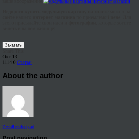
ваше воображение.
Недорого купить модульную картину на холсте
можно на
сайте
нашего
интернет-магазина
по приемлемой
цене
. Для
этого присылайте свои идеи и
фотографии
, которые хотите
видеть в вашем жилище!
Заказать
Share This
Окт
13
1114
0
Статьи
About the author
View all articles by ad
Post navigation