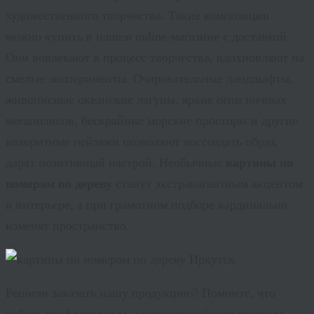
художественного творчества. Такие композиции
можно купить в нашем online-магазине с доставкой.
Они вовлекают в процесс творчества, вдохновляют на
смелые эксперименты. Очаровательные ландшафты,
живописные океанские лагуны, яркие огни ночных
мегаполисов, бескрайние морские просторы и другие
колоритные пейзажи позволяют воссоздать образ,
дарят позитивный настрой. Необычные
картины по
номерам по дереву
станут экстравагантным акцентом
в интерьере, а при грамотном подборе кардинально
изменят пространство.
Решили заказать нашу продукцию? Помните, что