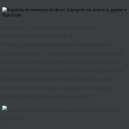
Рисование — один из самых приятных и
увлекательных видов досуга. К
примеру,
раскрашивание холста по номерам
не
просто развивает у детей и взрослых художественный
вкус, но успокаивает, дарит радость творчества. При
этом отсутствие профильного образования, умений и
навыков не является проблемой. Просто закажите
онлайн недорогой набор раскрасок по номерам и
почувствуйте себя настоящим творцом!