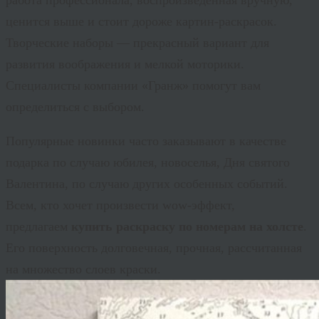
работа профессионала, воспроизведённая вручную,
ценится выше и стоит дороже картин-раскрасок.
Творческие наборы — прекрасный вариант для
развития воображения и мелкой моторики.
Специалисты компании «Гранж» помогут вам
определиться с выбором.
Популярные новинки часто заказывают в качестве
подарка по случаю юбилея, новоселья, Дня святого
Валентина, по случаю других особенных событий.
Всем, кто хочет произвести
wow
-эффект,
предлагаем
купить раскраску по номерам на холсте
.
Его поверхность долговечная, прочная, рассчитанная
на множество слоев краски.