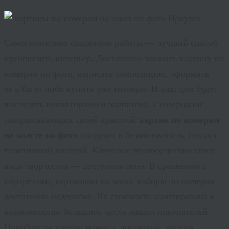
Самостоятельно созданные работы — лучший способ
преобразить интерьер. Достаточно заказать картину по
номерам по фото, написать композицию, оформить
её в багет либо купить уже готовую. И ваш дом будет
выглядеть неповторимо и элегантно, а созерцание
завораживающих своей красотой
картин по номерам
на холсте по фото
погрузит в безмятежность, создаст
позитивный настрой. Ключевое преимущество этого
вида творчества — доступная цена. В сравнении с
портретами, картинами на заказ, наборы по номерам
достаточно недорогие. Их стоимость адаптирована к
возможностям большого числа наших покупателей.
Приобрести товары можно с доставкой, заказав