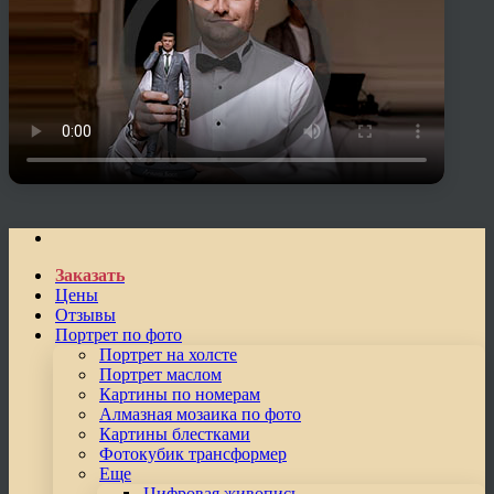
Заказать
Цены
Отзывы
Портрет по фото
Портрет на холсте
Портрет маслом
Картины по номерам
Алмазная мозаика по фото
Картины блестками
Фотокубик трансформер
Еще
Цифровая живопись