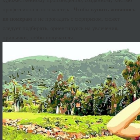
художественному произведению, созданному кистью
профессионального мастера. Чтобы
купить живопись
по номерам
и не прогадать с сюрпризом, сюжет
следует подбирать, ориентируясь на увлечения,
привычки, хобби получателя.