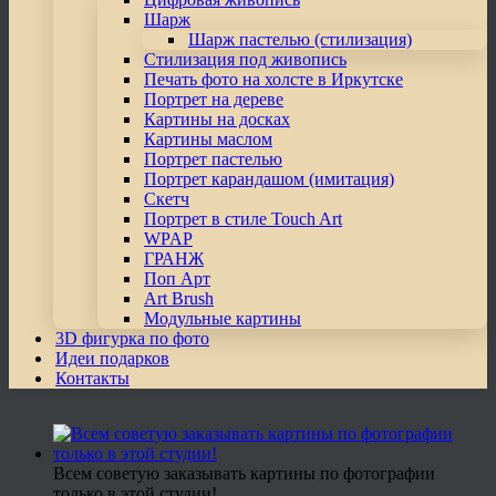
Шарж
Шарж пастелью (стилизация)
Стилизация под живопись
Печать фото на холсте в Иркутске
Портрет на дереве
Картины на досках
Картины маслом
Портрет пастелью
Портрет карандашом (имитация)
Скетч
Портрет в стиле Touch Art
WPAP
ГРАНЖ
Поп Арт
Art Brush
Модульные картины
3D фигурка по фото
Идеи подарков
Контакты
Всем советую заказывать картины по фотографии
только в этой студии!