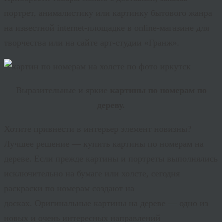
портрет, анималистику или картинку бытового жанра
на известной internet-площадке в online-магазине для
творчества или на сайте арт-студии «Гранж».
Выразительные и яркие
картины по номерам по
дереву.
Хотите привнести в интерьер элемент новизны?
Лучшее решение — купить картины по номерам на
дереве. Если прежде картины и портреты выполнялись
исключительно на бумаге или холсте, сегодня
раскраски по номерам создают на
досках. Оригинальные картины на дереве — одно из
новых и очень интересных направлений