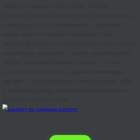
никогда не держали кисть в руках, вы легко
справитесь: каждый фрагмент холста пронумерован, а
в наборе уже есть всё необходимое — акриловые
краски, кисти и понятная инструкция. Такой
творческий процесс не только увлекает, но и помогает
расслабиться, а результат — живой, эмоциональный
портрет, написанный вашими руками, — станет
центром любого интерьера.
Картина по номерам
портрет
— это одновременно личный подарок, хобби
и уникальный декор, сочетающий воспоминания и
искусство в одном полотне.