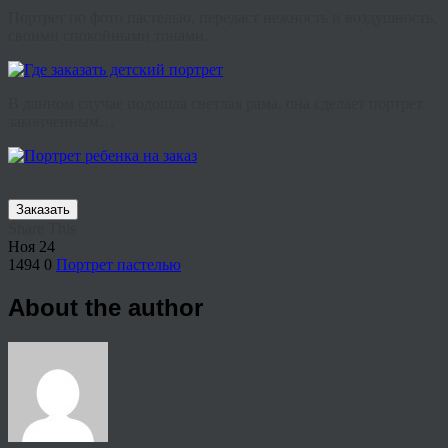
Портрет по фото пастелью, передаст нежность и воздушность,
своими спокойными тонами…
В данном случае подошла светлая рама, она сделает портрет
законченным…
Заказать
Share This
Ноя
24
1494
0
Портрет пастелью
About the author