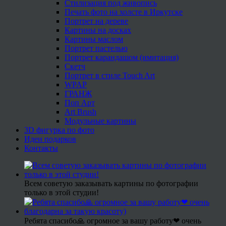
Стилизация под живопись
Печать фото на холсте в Иркутске
Портрет на дереве
Картины на досках
Картины маслом
Портрет пастелью
Портрет карандашом (имитация)
Скетч
Портрет в стиле Touch Art
WPAP
ГРАНЖ
Поп Арт
Art Brush
Модульные картины
3D фигурка по фото
Идеи подарков
Контакты
Всем советую заказывать картины по фотографии
только в этой студии!
Ребята спасибо🙏 огромное за вашу работу❤ очень