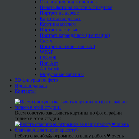
Стилизация под живопись
Печать фото на холсте в Иркутске
Портрет на дереве
Картины на досках
Картины маслом
Портрет пастелью
Портрет карандашом (имитация)
Скетч
Портрет в стиле Touch Art
WPAP
ГРАНЖ
Поп Арт
Art Brush
Модульные картины
3D фигурка по фото
Идеи подарков
Контакты
Всем советую заказывать картины по фотографии
только в этой студии!
Ребята спасибо🙏 огромное за вашу работу❤ очень