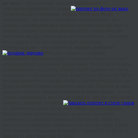
на заказ
– это отличный вариант уникального и
персонализированного подарка.
Когда речь идет о подарках, важно, чтобы они были
искренними. Что может быть более трогательным, чем
картина, напоминающая о лучших мгновениях? Вы можете
заказать портрет, где ваша девушка будет изображена как
настоящая звезда, или выбрать нечто необычное, например,
стиль гранж, если это соответствует её вкусам.
Почему портрет – это идеальный
подарок девушке
?
Эмоции – главное в подарках.
Представьте, как ваша девушка открывает подарок и видит
себя на картине, созданной художником. Это не просто вещь,
а произведение искусства, которое будет украшать её дом и
напоминать о вас каждый день. Разве это не тронет её? Часто
мы выбираем что-то быстро, чтобы «галочку поставить», но
будет ли такой подарок приносить радость? Подарок должен
вызывать чувства.
Заказать портрет в стиле гранж
– это не
просто изображение, это способ передать эмоции, запечатлеть
момент и характер человека.
Не обязательно ждать праздника, чтобы сделать подарок.
Иногда самые запоминающиеся моменты случаются
спонтанно. Сюрприз, подаренный просто так, когда его
меньше всего ожидают, запомнится на долгие годы. А если
этот подарок – уникальный портрет, созданный по фото, то
радость от него будет еще больше.