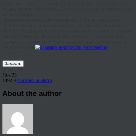
Каждый раз, когда она будет видеть портрет, она вспомнит вас
и вашу заботу. Это отличный способ показать внимание даже
на расстоянии.
Заказать портрет по фотографии
и в стиле гранж – это
просто. Нужно лишь выбрать фото, которое лучше всего
передает её красоту и характер, а художник создаст настоящий
шедевр. Главное – найти профессионала, который сможет
передать не только внешность, но и эмоции, чтобы портрет
ожил на холсте.
Заказать
Share This
Ноя
23
1492
0
Портрет по фото
About the author