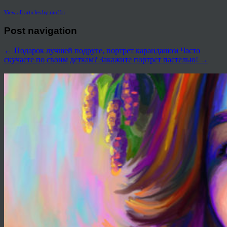
View all articles by rauffri
Post navigation
←
Подарок лучшей подруге, портрет карандашом
Часто
скучаете по своим деткам? Закажите портрет пастелью!
→