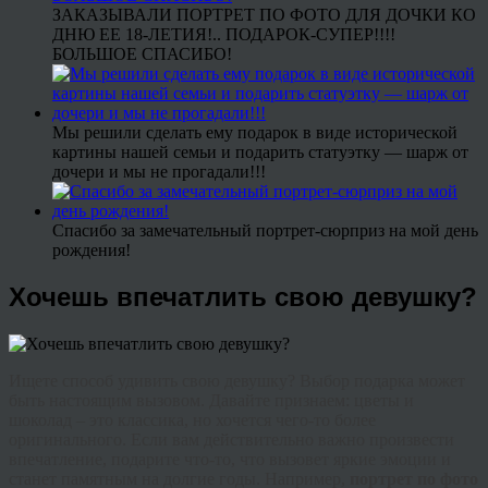
ЗАКАЗЫВАЛИ ПОРТРЕТ ПО ФОТО ДЛЯ ДОЧКИ КО
ДНЮ ЕЕ 18-ЛЕТИЯ!.. ПОДАРОК-СУПЕР!!!!
БОЛЬШОЕ СПАСИБО!
Мы решили сделать ему подарок в виде исторической
картины нашей семьи и подарить статуэтку — шарж от
дочери и мы не прогадали!!!
Спасибо за замечательный портрет-сюрприз на мой день
рождения!
Хочешь впечатлить свою девушку?
Ищете способ удивить свою девушку? Выбор подарка может
быть настоящим вызовом. Давайте признаем: цветы и
шоколад – это классика, но хочется чего-то более
оригинального. Если вам действительно важно произвести
впечатление, подарите что-то, что вызовет яркие эмоции и
станет памятным на долгие годы. Например,
портрет по фото