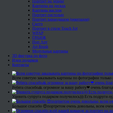
Портрет на дереве
Картины на досках
Картины маслом
Портрет пастелью
Портрет карандашом (имитация)
Скетч
Портрет в стиле Touch Art
WPAP
ГРАНЖ
Поп Арт
Art Brush
Модульные картины
3D фигурка по фото
Идеи подарков
Контакты
Всем советую заказывать картины по фотографии только 
Ребята спасибо🙏 огромное за вашу работу❤ очень благод
Удивить супруга подарком получилось))) Есть подруги-х
Большое спасибо 😍портретом очень довольны, всем очен