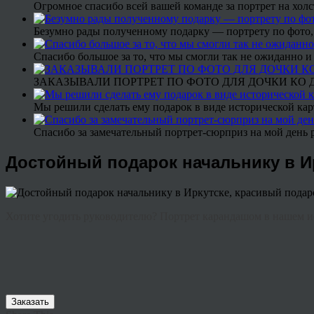
Огромное спасибо всей вашей команде за портрет на холс
Безумно рады полученному подарку — портрету по фото,
Спасибо большое за то, что мы смогли так не ожиданно
ЗАКАЗЫВАЛИ ПОРТРЕТ ПО ФОТО ДЛЯ ДОЧКИ КО ДН
Мы решили сделать ему подарок в виде исторической кар
Спасибо за замечательный портрет-сюрприз на мой день 
Достойный подарок начальнику в И
Хотите угодить руководителю? Портрет карандашом в нашем и
Заказать