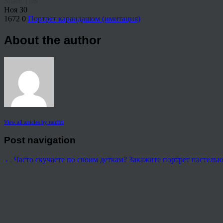
Share This
Ноя
30
1672
0
Портрет карандашом (имитация)
About the author
View all articles by rauffri
Post navigation
←
Часто скучаете по своим деткам? Закажите портрет пастелью