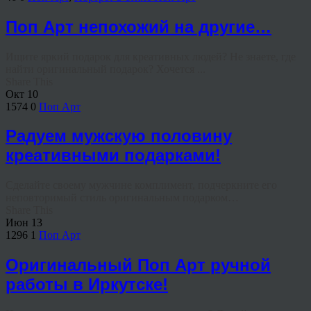
Поп Арт непохожий на другие…
Ищите яркий подарок для креативных людей? Не знаете, где
найти оригинальный подарок? Хочется ...
Share This
Окт
10
1574
0
Поп Арт
Радуем мужскую половину
креативными подарками!
Сделайте своему мужчине комплимент, подчеркните его
неповторимый стиль оригинальным подарком…
Share This
Июн
13
1296
1
Поп Арт
Оригинальный Поп Арт ручной
работы в Иркутске!