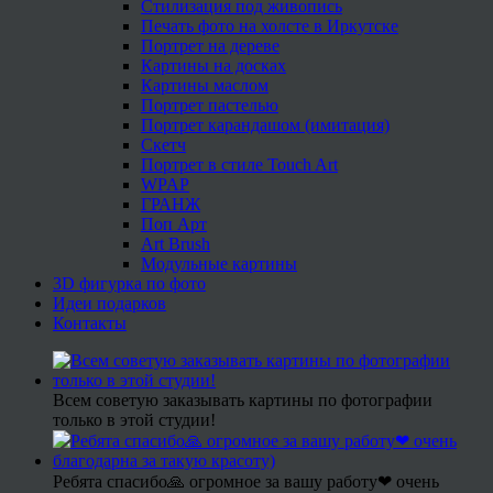
Стилизация под живопись
Печать фото на холсте в Иркутске
Портрет на дереве
Картины на досках
Картины маслом
Портрет пастелью
Портрет карандашом (имитация)
Скетч
Портрет в стиле Touch Art
WPAP
ГРАНЖ
Поп Арт
Art Brush
Модульные картины
3D фигурка по фото
Идеи подарков
Контакты
Всем советую заказывать картины по фотографии
только в этой студии!
Ребята спасибо🙏 огромное за вашу работу❤ очень