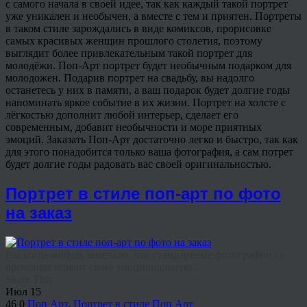
с самого начала в своей идее, так как каждый такой портрет
уже уникален и необычен, а вместе с тем и приятен. Портреты
в таком стиле зарождались в виде комиксов, прорисовке
самых красивых женщин прошлого столетия, поэтому
выглядит более привлекательным такой портрет для
молодёжи. Поп-Арт портрет будет необычным подарком для
молодожен. Подарив портрет на свадьбу, вы надолго
останетесь у них в памяти, а ваш подарок будет долгие годы
напоминать яркое событие в их жизни. Портрет на холсте с
лёгкостью дополнит любой интерьер, сделает его
современным, добавит необычности и море приятных
эмоций. Заказать Поп-Арт достаточно легко и быстро, так как
для этого понадобится только ваша фотография, а сам потрет
будет долгие годы радовать вас своей оригинальностью.
Портрет в стиле поп-арт по фото
на заказ
Вы когда-нибудь замечали, что стандартные фотографии со
временем теряют свою эмоциональную ...
Share This
Июл
15
46
0
Поп Арт
,
Портрет в стиле Поп Арт