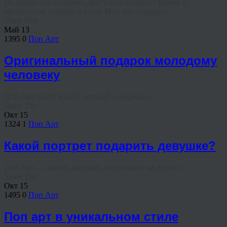
Не знаете что подарить другу или подруге? Яркий и
креативный портрет в стиле Поп Арт порадует ...
Share This
Май
13
1395
0
Поп Арт
Оригинальный подарок молодому
человеку
Поп Арт такой яркий, дерзкий и модный…
Share This
Окт
15
1324
1
Поп Арт
Какой портрет подарить девушке?
Поп Арт — яркий, модный, не похожий на другие…
Share This
Окт
15
1495
0
Поп Арт
Поп арт в уникальном стиле