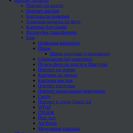
Портрет по фото
Портрет на холсте
Портрет маслом
Картины по номерам
Алмазная мозаика по фото
Картины блестками
Фотокубик трансформер
Еще
Цифровая живопись
Шарж
Шарж пастелью (стилизация)
Стилизация под живопись
Печать фото на холсте в Иркутске
Портрет на дереве
Картины на досках
Картины маслом
Портрет пастелью
Портрет карандашом (имитация)
Скетч
Портрет в стиле Touch Art
WPAP
ГРАНЖ
Поп Арт
Art Brush
Модульные картины