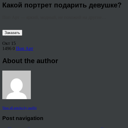
Какой портрет подарить девушке?
Поп Арт — яркий, модный, не похожий на другие…
Заказать
Share This
Окт
15
1496
0
Поп Арт
About the author
View all articles by rauffri
Post navigation