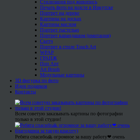
Стилизация под живопись
Печать фото на холсте в Иркутске
Портрет на дереве
Картины на досках
Картины маслом
Портрет пастелью
Портрет карандашом (имитация)
Скетч
Портрет в стиле Touch Art
WPAP
ГРАНЖ
Поп Арт
Art Brush
Модульные картины
3D фигурка по фото
Идеи подарков
Контакты
Всем советую заказывать картины по фотографии
только в этой студии!
Ребята спасибо🙏 огромное за вашу работу❤ очень