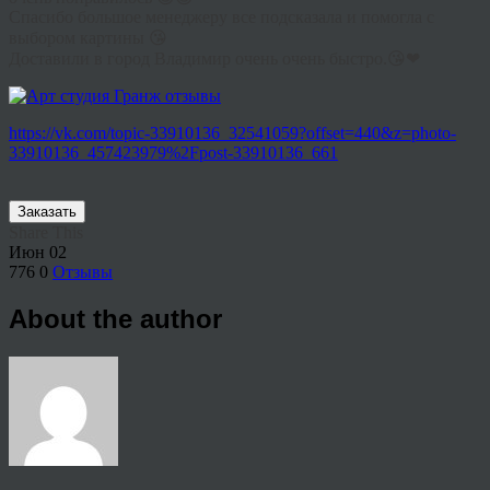
Спасибо большое менеджеру все подсказала и помогла с
выбором картины 😘
Доставили в город Владимир очень очень быстро.😘❤
https://vk.com/topic-33910136_32541059?offset=440&z=photo-
33910136_457423979%2Fpost-33910136_661
Заказать
Share This
Июн
02
776
0
Отзывы
About the author