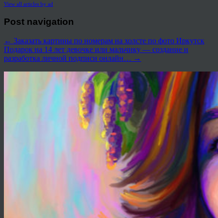
View all articles by ad
Post navigation
←
Заказать картины по номерам на холсте по фото Иркутск
Подарок на 14 лет девочке или мальчику — создание и
разработка личной подписи онлайн…
→