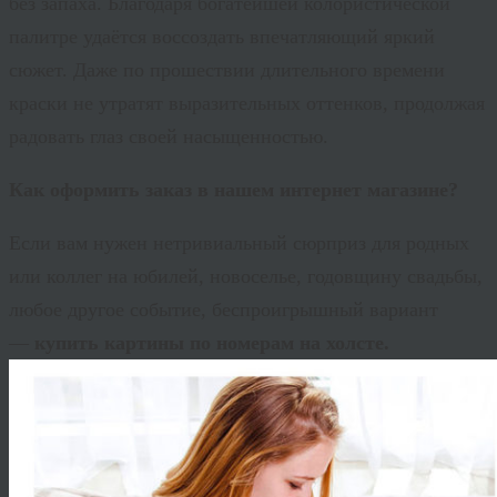
без запаха. Благодаря богатейшей колористической
палитре удаётся воссоздать впечатляющий яркий
сюжет. Даже по прошествии длительного времени
краски не утратят выразительных оттенков, продолжая
радовать глаз своей насыщенностью.
Как оформить заказ в нашем интернет магазине?
Если вам нужен нетривиальный сюрприз для родных
или коллег на юбилей, новоселье, годовщину свадьбы,
любое другое событие, беспроигрышный вариант
—
купить картины по номерам на холсте.