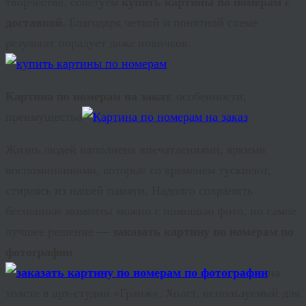
творчестве, советуем
купить картины по номерам с
доставкой.
Благодаря четкой и понятной схеме
результат порадует даже новичков.
Картина по номерам на заказ
: особенности,
преимущества
Жизнь людей наполнена впечатлениями, яркими
воспоминаниями, которые со временем тускнеют,
стираясь из нашей памяти. Надолго сохранить
бесценные моменты можно с помощью фото, но самое
лучшее решение —
заказать картину по номерам по
фотографии
на
холсте в арт-студии «Гранж». Холст, используемый для