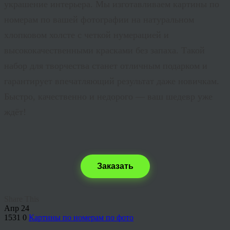
украшение интерьера. Мы изготавливаем картины по
номерам по вашей фотографии на натуральном
хлопковом холсте с четкой нумерацией и
высококачественными красками без запаха. Такой
набор для творчества станет отличным подарком и
гарантирует впечатляющий результат даже новичкам.
Быстро, качественно и
недорого
— ваш шедевр уже
ждёт!
Заказать
Share This
Апр
24
1531
0
Картины по номерам по фото