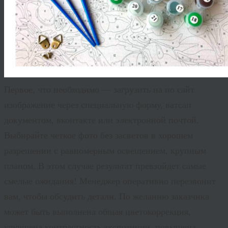
Первое, что необходимо — загрузить на по сайт
изображение через специальную форму, ватсап
документом, вконтакте или электронной почтой.
Выбирайте четкое фото без засветов в хорошем
разрешении с равномерным освещением, крупным
планом. В этом случае результат превзойдет самые
смелые ожидания! Менеджер оперативно перезвонит
вам, чтобы обсудить детали. По желанию заказчика
может быть выполнена общая цветокоррекция,
улучшена контрастность экспозиции, повышена