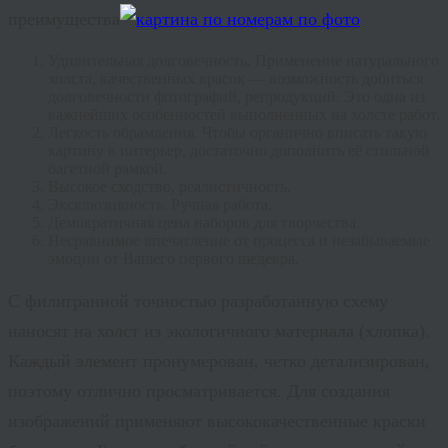
преимущества
Удивительная долговечность. Применение натурального
холста, качественных красок — возможность добиться
долговечности фотографий, репродукций. Это одна из
важнейших особенностей выполненных на холсте работ.
Легкость обрамления. Чтобы органично вписать такую
картину в интерьер, достаточно дополнить её стильной
багетной рамкой.
Высокое сходство, реалистичность.
Эксклюзивность. Ручная работа.
Демократичная цена наборов для творчества.
Несравнимое впечатление от процесса и незабываемые
эмоции от Вашего первого шедевра.
С филигранной точностью разработанную схему
наносят на холст из экологичного материала (хлопка).
Каждый элемент пронумерован, четко детализирован,
поэтому отлично просматривается. Для создания
изображений применяют высококачественные краски