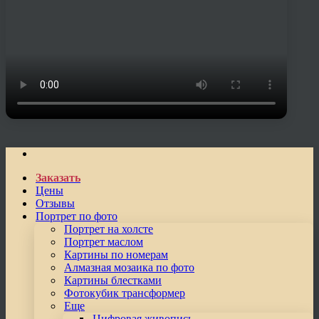
Заказать
Цены
Отзывы
Портрет по фото
Портрет на холсте
Портрет маслом
Картины по номерам
Алмазная мозаика по фото
Картины блестками
Фотокубик трансформер
Еще
Цифровая живопись