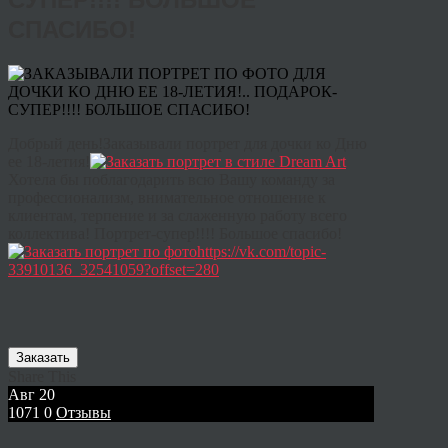
СПАСИБО!
Добрый день!Заказывали портрет для дочки ко Дню
ее 18-летия!
Хотела бы поблагодарить всю Вашу команду за
профессионализм, внимательное отношение к
клиентам, терпение и за слаженную работу всего
коллектива! Портрет-супер!!!! Большое спасибо!
https://vk.com/topic-
33910136_32541059?offset=280
Заказать
Share This
Авг
20
1071
0
Отзывы