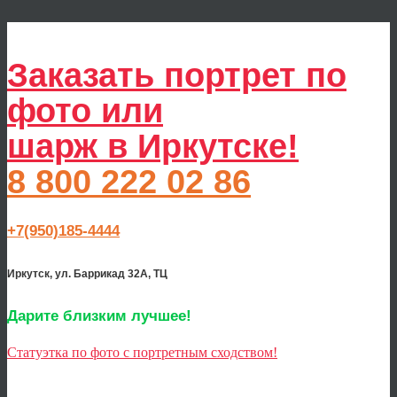
Заказать портрет по
фото или
шарж в Иркутске!
8 800 222 02 86
+7(950)185-4444
Иркутск, ул. Баррикад 32А, ТЦ
Дарите близким лучшее!
Статуэтка по фото с портретным сходством!