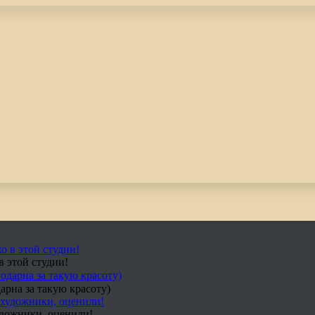
в этой студии!
арна за такую красоту)
удожники, оценили!