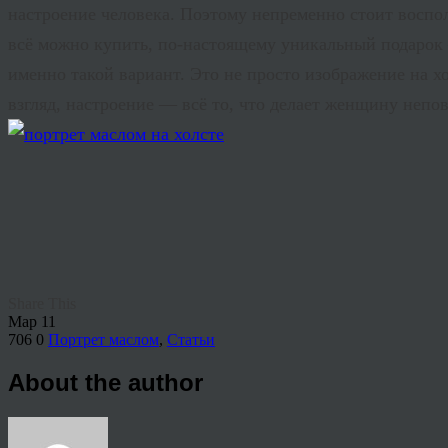
настроение человека. Поэтому непременно стоит воспол
всё можно купить, по-настоящему уникальный подарок —
именно такой вариант. Это не просто изображение на х
взгляд, настроение — всё то, что делает женщину непо
Share This
Мар
11
706
0
Портрет маслом
,
Статьи
About the author