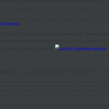
том вопросе. Можно
заказать портрет маслом
любого тип
олнен с фотографии заказчика. Это один из наиболее простых
вания фотографий. Картина пишется мастером полностью с нуля.
 Чаще всего это
портрет маслом на холсте с фотографи
т требует особого подхода. Необходимо подчеркнуть все
 себя или близкого человека.
аслом
или пары необходимо пройти несколько этапов. М
 по фотографии
утверждается с заказчиком. Также рассчитываетс
т все пожелания заказчика относительно цветовой палитры, те
мляется в выбранную рамку. Также можно добавить какие-либо д
наиболее дорогим и приятным подарком для человека. Вед