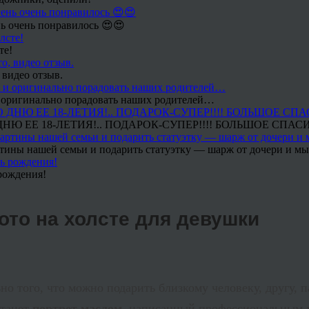
ь очень понравилось 😍😍
те!
 видео отзыв.
 и оригинально порадовать наших родителей…
Ю ЕЕ 18-ЛЕТИЯ!.. ПОДАРОК-СУПЕР!!!! БОЛЬШОЕ СПАС
тины нашей семьи и подарить статуэтку — шарж от дочери и мы 
рождения!
ото на холсте для девушки
того, что можно подарить близкому человеку, другу, пар
станет
портрет маслом
, написанный профессиональным 