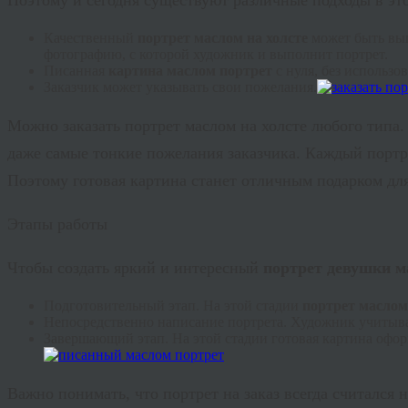
Поэтому и сегодня существуют различные подходы в э
Качественный
портрет маслом на холсте
может быть вып
фотографию, с которой художник и выполнит портрет.
Писанная
картина маслом портрет
с нуля, без использо
Заказчик может указывать свои пожелания.
Можно заказать портрет маслом на холсте любого типа.
даже самые тонкие пожелания заказчика. Каждый портре
Поэтому готовая картина станет отличным подарком для
Этапы работы
Чтобы создать яркий и интересный
портрет девушки м
Подготовительный этап. На этой стадии
портрет маслом
Непосредственно написание портрета. Художник учитывае
Завершающий этап. На этой стадии готовая картина офор
Важно понимать, что портрет на заказ всегда считался 