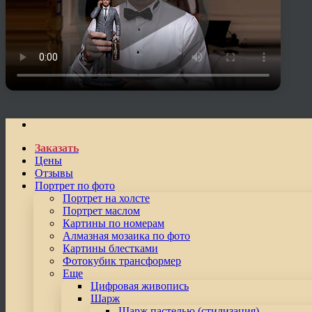
Заказать
Цены
Отзывы
Портрет по фото
Портрет на холсте
Портрет маслом
Картины по номерам
Алмазная мозаика по фото
Картины блестками
Фотокубик трансформер
Еще
Цифровая живопись
Шарж
Шарж пастелью (стилизация)