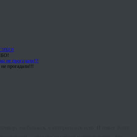
ИБО!
не прогадали!!!
тнеру по бизнесу, у которого все есть. И ответ будет
художником, а именно опытным портретистом. Это