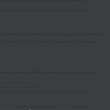
а. При этом существуют некоторые нюансы:
 способов. Необходимо лишь подобрать понравившуюся
и
заказчика. При этом опытный портретист учитывает
 достоинства и особенности конкретного человека.
ожно выделить наиболее важные стадии процесса:
я стоимость заказа.
ней и прочих моментов.
ругие элементы, чтобы подчеркнуть готовый образ.
ь это позволяет навсегда запечатлеть эмоции и