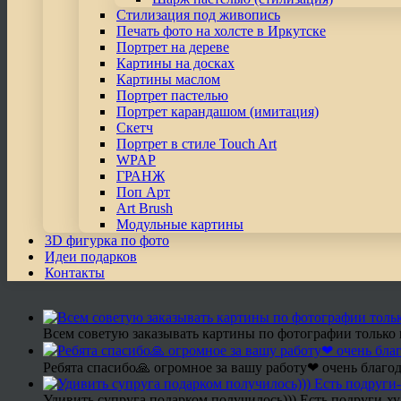
Стилизация под живопись
Печать фото на холсте в Иркутске
Портрет на дереве
Картины на досках
Картины маслом
Портрет пастелью
Портрет карандашом (имитация)
Скетч
Портрет в стиле Touch Art
WPAP
ГРАНЖ
Поп Арт
Art Brush
Модульные картины
3D фигурка по фото
Идеи подарков
Контакты
Всем советую заказывать картины по фотографии только 
Ребята спасибо🙏 огромное за вашу работу❤ очень благод
Удивить супруга подарком получилось))) Есть подруги-х