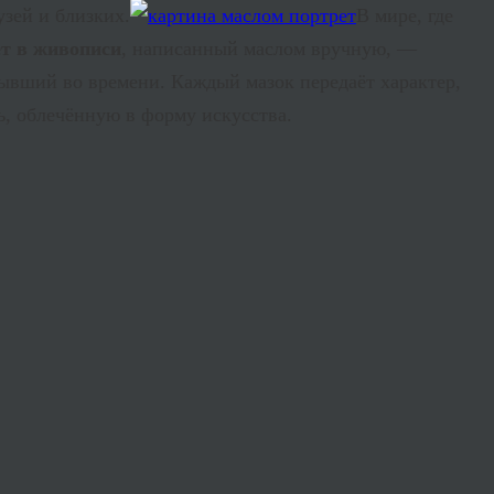
узей и близких.
В мире, где
т в живописи
, написанный маслом вручную, —
тывший во времени. Каждый мазок передаёт характер,
ть, облечённую в форму искусства.