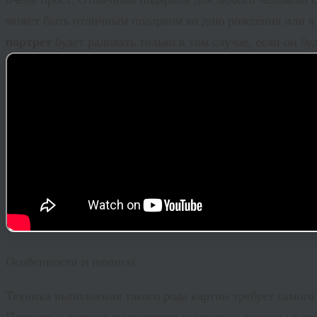
может быть отличным подарком ко дню рождения или к 
портрет
будет радовать только в том случае, если он б
Особенности и нюансы
Техника выполнения такого рода картин требует самого