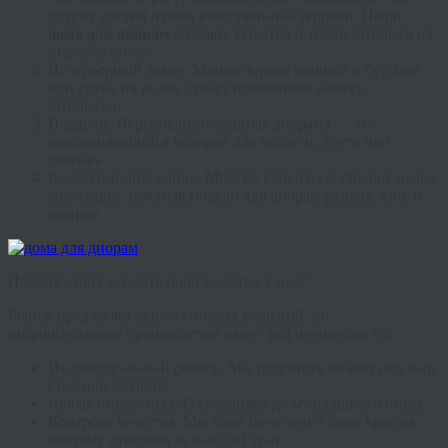
других систем нужен качественный террейн. Наши
дома для диорам
создают укрытия и точки интереса на
игровом столе.
Интерьерный декор.
Миниатюрная комната в бутылке
или сцена на полке станет изюминкой вашего
интерьера.
Подарки.
Персонализированная диорама — это
запоминающийся подарок для коллеги, друга или
ребенка.
Коллекционирование.
Многие клиенты собирают целые
коллекции, покупая
модели для диорам
разных эпох и
жанров.
Почему стоит заказать производство у нас?
Рынок предлагает много готовых решений, но
индивидуальное производство имеет ряд преимуществ:
Индивидуальный размер.
Мы подгоним объект под ваш
стол или витрину.
Любая стилистика.
От реализма до мультяшного стиля.
Контроль качества.
Мы сами печатаем и сами красим,
поэтому отвечаем за каждый этап.