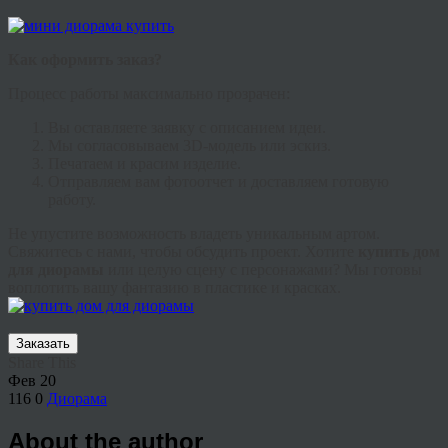
Как оформить заказ?
Процесс работы максимально прозрачен:
Вы оставляете заявку с описанием идеи.
Мы согласовываем 3D-модель или эскиз.
Печатаем и красим изделие.
Отправляем вам фотоотчет и доставляем готовую
работу.
Не упустите возможность владеть уникальным артом.
Свяжитесь с нами, чтобы обсудить проект. Хотите
купить дом
для диорамы
или целую сцену с персонажами? Мы готовы
воплотить вашу фантазию в пластике и красках.
Заказать
Share This
Фев
20
116
0
Диорама
About the author