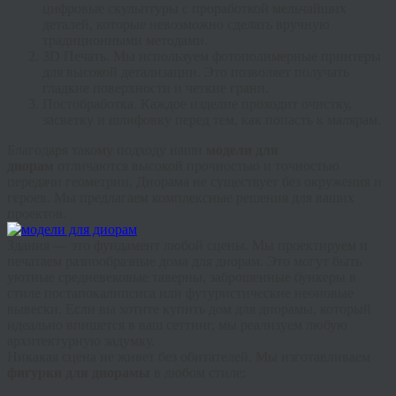
цифровые скульптуры с проработкой мельчайших
деталей, которые невозможно сделать вручную
традиционными методами.
3D Печать.
Мы используем фотополимерные принтеры
для высокой детализации. Это позволяет получать
гладкие поверхности и четкие грани.
Постобработка.
Каждое изделие проходит очистку,
засветку и шлифовку перед тем, как попасть к малярам.
Благодаря такому подходу наши
модели для
диорам
отличаются высокой прочностью и точностью
передачи геометрии.
Диорама не существует без окружения и
героев. Мы предлагаем комплексные решения для ваших
проектов.
Здания — это фундамент любой сцены. Мы проектируем и
печатаем разнообразные
дома для диорам
. Это могут быть
уютные средневековые таверны, заброшенные бункеры в
стиле постапокалипсиса или футуристические неоновые
вывески. Если вы хотите
купить дом для диорамы
, который
идеально впишется в ваш сеттинг, мы реализуем любую
архитектурную задумку.
Никакая сцена не живет без обитателей. Мы изготавливаем
фигурки для диорамы
в любом стиле: