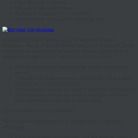
Герои фэнтези и рыцари.
Солдаты и военная техника.
Животные и мифические существа.
Реалистичные люди для интерьерных сцен.
3D-принтер создает форму, но душу изделию придает
художник. Мы не ограничиваемся заводской покраской. Наши
специалисты используют акриловые краски, аэрографию и
техники везеринга (искусственного состаривания).
Объем:
Правильные блики и тени делают миниатюру
живой.
Атмосфера:
Следы ржавчины, потертости, грязь и пыль
погружают зрителя в историю.
Уникальность:
Каждая
фигурка
(в единственном числе в
контексте изделия) расписывается вручную, поэтому
двух одинаковых изделий не существует.
Где применяются наши диорамы?
Наши изделия универсальны и находят отклик у разных
аудиторий:
Настольные игры (Wargaming)
.
Для Warhammer, D&D и