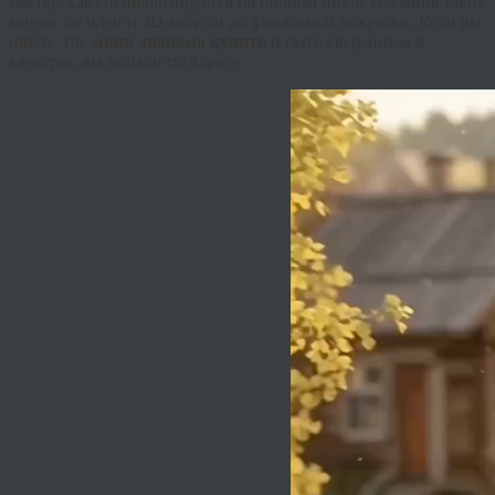
мастерская специализируется на полном цикле создания таких
миров: от идеи и 3D-модели до финальной покраски. Если вы
ищете, где
мини диорама купить
и быть уверенным в
качестве, вы попали по адресу.