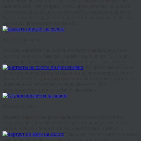
уникальная возможность, поскольку
заказать портрет на
холсте
можно для супруга, детей, друга, коллеги по работе.
Это оригинальный презент, который запомнится надолго и
будет приносить радость человеку. При этом не потребуется
серьезных финансовых вложений.
Как это работает
Сегодня
портреты на холсте по фотографии
могут быть
изготовлены по самым различным технологиям. За основу
берется фотография, которая предоставляется заказчиком.
Эта фотография может
быть воплощена без каких-бы то ни было изменений, или с
дополнением.
Студия портретов на холсте
может дополнить
образ любыми сюжетами и изображениями. Все
ограничивается лишь фантазией заказчика.
Преимущества
Заказать
портрет по фото на холсте
можно для любого
человека, независимо от его возраста и рода деятельности.
Любой человек по достоинству оценит такой презент.
Также это может стать отличным
подарком для себя по какому-либо поводу или без него.