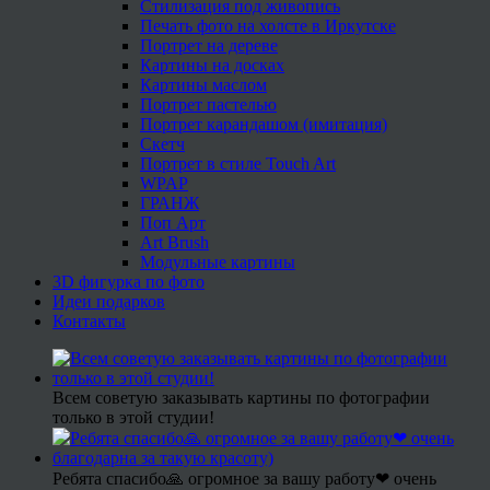
Стилизация под живопись
Печать фото на холсте в Иркутске
Портрет на дереве
Картины на досках
Картины маслом
Портрет пастелью
Портрет карандашом (имитация)
Скетч
Портрет в стиле Touch Art
WPAP
ГРАНЖ
Поп Арт
Art Brush
Модульные картины
3D фигурка по фото
Идеи подарков
Контакты
Всем советую заказывать картины по фотографии
только в этой студии!
Ребята спасибо🙏 огромное за вашу работу❤ очень