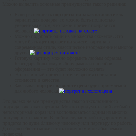
Можно выделить основные преимущества такого решения:
Если расценивать
портреты на заказ на холсте
как
вариант для подарка, то можно быть полностью
уверенным в том, что такой презент понравится
человеку.
Можно подобрать один из множества сюжетов. Это
могут быть
арт портрет на холсте
, картина в
современном стиле, классическое изображение и многое
другое.
Готовую картину можно оформить любым образом.
Благодаря большому выбору рамок и способов
оформления — это будет несложно сделать.
Это отличный презент с точки зрения сочетания
стоимости и качества.
Заказывая
портрет на холсте цена
будет приемлемой
для любого человека.
Это далеко не все преимущества такого эксклюзивного
подхода, как заказ картины. Можно придумать свой особый и
неповторимый образ или воспользоваться одним из многих
популярных сюжетов. В любом случае такой подарок точно
придется по душе близкому человеку или партнеру по работе.
Да и для себя это может стать отличным и незабываемым
подарком.