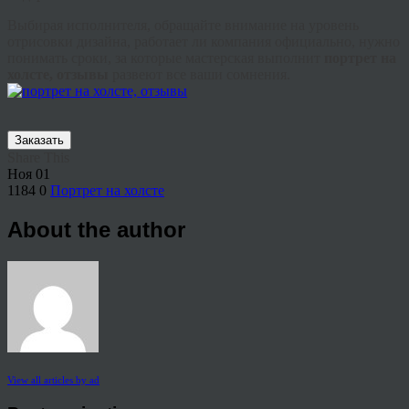
Выбирая исполнителя, обращайте внимание на уровень
отрисовки дизайна, работает ли компания официально, нужно
понимать сроки, за которые мастерская выполнит
портрет на
холсте, отзывы
развеют все ваши сомнения.
Заказать
Share This
Ноя
01
1184
0
Портрет на холсте
About the author
View all articles by ad