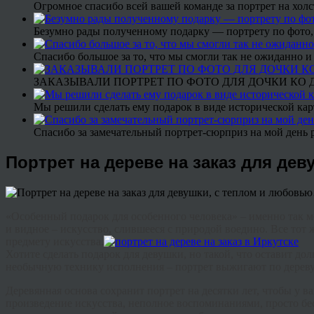
Огромное спасибо всей вашей команде за портрет на холс
Безумно рады полученному подарку — портрету по фото,
Спасибо большое за то, что мы смогли так не ожиданно
ЗАКАЗЫВАЛИ ПОРТРЕТ ПО ФОТО ДЛЯ ДОЧКИ КО ДН
Мы решили сделать ему подарок в виде исторической кар
Спасибо за замечательный портрет-сюрприз на мой день 
Портрет на дереве на заказ для де
«
Особенный
подарок
для
особенного
человека
» –
именно
так
м
и
видное
–
искусство
,
слившееся
с
природой
воедино
.
Все
тот
предмету
искусства
.
Хотите
сделать
подарок
для
девушки
,
но
такой
,
что
оставит
дол
необычную
технику
исполнения
–
портрет
выжигают по дереву
Деревянная
основа
сохранит
портрет
на
десятки
лет
,
чтобы
у
в
произведение
искусства
,
неполное
воспоминаниями
,
просто
бе