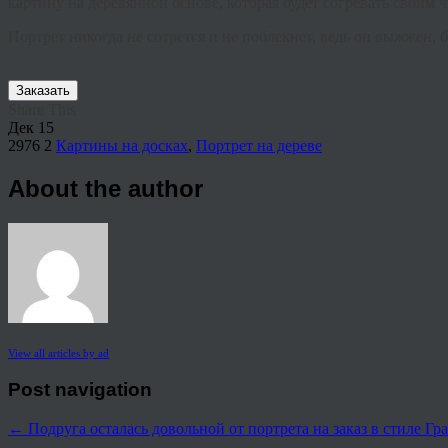
картину
на
деревянной
основе
,
которая
будет
согревать
своим
ч
Портрет
никогда
не
сотрется
и
не
поблекнет
,
ведь
он
выжжен
,
б
Заказать
Share This
Дек
15
2976
2
Картины на досках
,
Портрет на дереве
About the author
View all articles by ad
Post navigation
←
Подруга осталась довольной от портрета на заказ в стиле Г