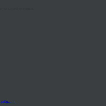
тиры
вашей
девушки
.
за себя…
→