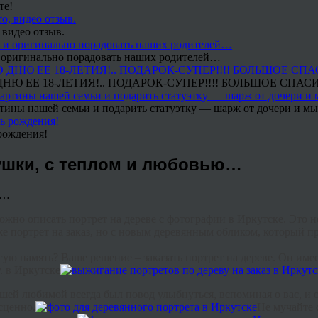
те!
 видео отзыв.
 и оригинально порадовать наших родителей…
Ю ЕЕ 18-ЛЕТИЯ!.. ПОДАРОК-СУПЕР!!!! БОЛЬШОЕ СПАС
тины нашей семьи и подарить статуэтку — шарж от дочери и мы 
рождения!
вушки, с теплом и любовью…
ожно
описать
портрет
на
дереве
с
фотографии в Иркутске
.
Это
н
же
портрет на заказ
,
но
с
новым
деревянным
обликом
,
который
п
гую
память
?
Ваше
решение
–
заказать
портрет
на
дереве
.
Он
име
. в Иркутске
ашей
любимой
всегда
был
повод
улыбнуться
,
вспоминая
о
вас
,
и
сценно
.
Не
мучайте