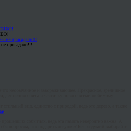
ИБО!
не прогадали!!!
ечто
необычайное
и
завораживающее
.
Прекрасное
,
зрелищное
ридает
ценного
веса
и
частичку
нового
всеми
любимому
ет
стильный
вид
,
единство
с
природой
,
ведь
это
дерево
,
а
также
о
прошедших
событиях
,
ведь
эта
память
невероятно
важна
.
А
себя
вопросом
,
что
подарить
девушке
?
Без
раздумий
выбирайте