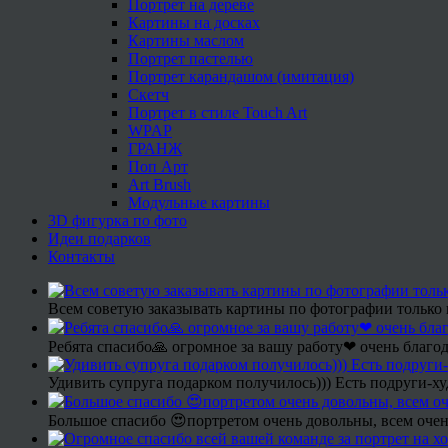
Портрет на дереве
Картины на досках
Картины маслом
Портрет пастелью
Портрет карандашом (имитация)
Скетч
Портрет в стиле Touch Art
WPAP
ГРАНЖ
Поп Арт
Art Brush
Модульные картины
3D фигурка по фото
Идеи подарков
Контакты
Всем советую заказывать картины по фотографии только 
Ребята спасибо🙏 огромное за вашу работу❤ очень благод
Удивить супруга подарком получилось))) Есть подруги-х
Большое спасибо 😍портретом очень довольны, всем очен