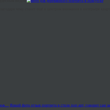
удесным
видом
.
лагодаря
чему
станет
ещё
и
центром
внимания
в
интерьере
квар
ранж…
Яркий фото отзыв портрета в стиле поп арт, говорит сам 