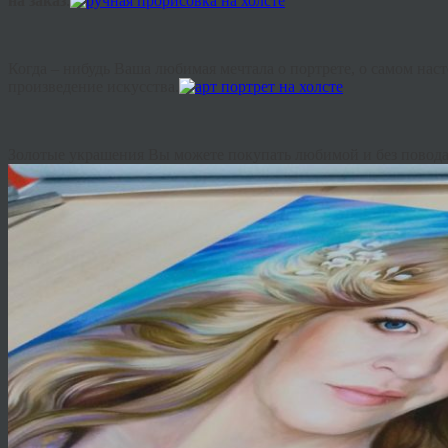
на
заказ
.
Когда
–
нибудь
Ваша
любимая
мечтала
о
портрете
,
о
самом
нас
произведение
искусства
.
Золотые
украшения
Вы
можете
покупать
любимой
и
без
повод