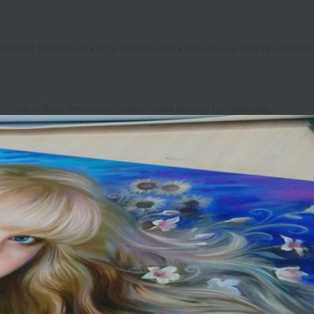
тоящем
?
Имитация
кисти
масляными
красками
на
холсте
придает
а
–
они
сейчас
очень
доступны
,
этим
никого
не
удивишь
.