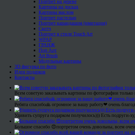
Портрет на дереве
Картины на досках
Картины маслом
Портрет пастелью
Портрет карандашом (имитация)
Скетч
Портрет в стиле Touch Art
WPAP
ГРАНЖ
Поп Арт
Art Brush
Модульные картины
3D фигурка по фото
Идеи подарков
Контакты
Всем советую заказывать картины по фотографии только 
Ребята спасибо🙏 огромное за вашу работу❤ очень благод
Удивить супруга подарком получилось))) Есть подруги-х
Большое спасибо 😍портретом очень довольны, всем очен