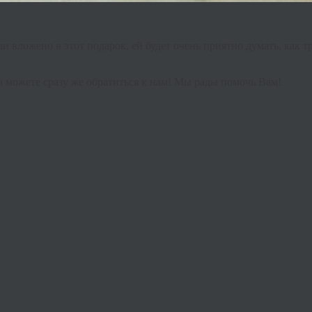
ши
вложено
в
этот
подарок
,
ей
будет
очень
приятно
думать
,
как
т
а
можете
сразу
же
обратиться
к
нам
!
Мы
рады
помочь
Вам
!