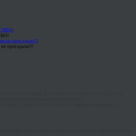
ИБО!
не прогадали!!!
м
числе
и
на
8
марта
!
И
почему
—
то
считается
,
что
для
того
,
одов
в
магазин
,
испытать
кучу
стрессов
.
ужчиной
,
нужно
просто
заказать
ее
портрет
на
холсте
в
ко
дней
Вас
будет
ждать
готовая
эксклюзивная
картина
по
фото