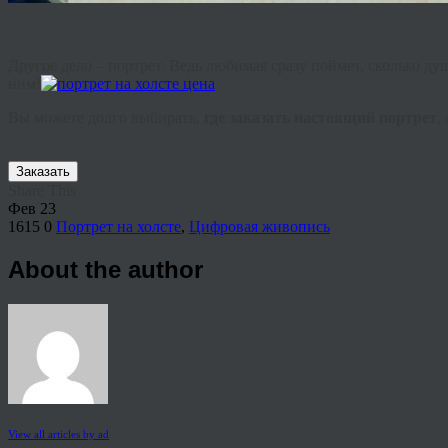
Другое
дело
–
портрет
.
Ведь
любимая
сразу
поймет
,
сколько
ду
ним
!
Вы
можете
долго
выбирать
,
где
заказать
настоящий
портрет
,
Заказать
Share This
Фев
23
1615
0
Портрет на холсте
,
Цифровая живопись
About the author
View all articles by ad