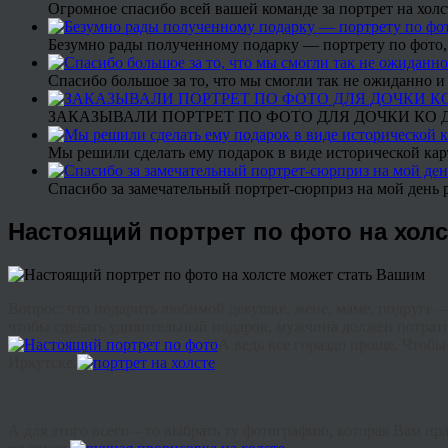
Огромное спасибо всей вашей команде за портрет на холс
Безумно рады полученному подарку — портрету по фото,
Спасибо большое за то, что мы смогли так не ожиданно
ЗАКАЗЫВАЛИ ПОРТРЕТ ПО ФОТО ДЛЯ ДОЧКИ КО ДН
Мы решили сделать ему подарок в виде исторической кар
Спасибо за замечательный портрет-сюрприз на мой день 
Настоящий портрет по фото на хол
Вопрос
:
что
подарить
любимой
девушке
,
жене
,
маме
,
подруге
чтобы
сделать
удивительный
подарок
,
мужчина
должен
потрат
А
ведь
все
гораздо
проще
.
Чтобы
Иркутске
.
А
для
этого
всего
–
то
выбрать
ту
фотографию
,
которая
Вам
нр