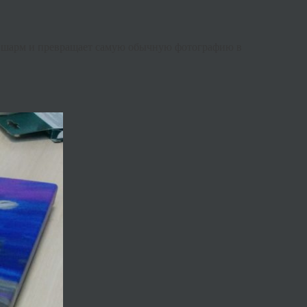
шарм
и
превращает
самую
обычную
фотографию
в