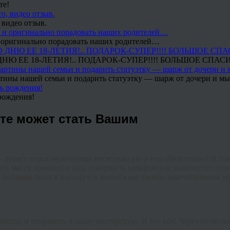
те!
 видео отзыв.
 и оригинально порадовать наших родителей…
Ю ЕЕ 18-ЛЕТИЯ!.. ПОДАРОК-СУПЕР!!!! БОЛЬШОЕ СПАС
тины нашей семьи и подарить статуэтку — шарж от дочери и мы 
рождения!
сте может стать Вашим
—
встает
перед
мужчинами
несколько
раз
в
год
обязательно
!
В
то
ить
массу
времени
и
сил
,
совершить
невероятное
количество
пох
любимая
была
в
восторге
и
назвала
вас
самым
замечательным
м
авится
,
и
отправить
в
нашу
мастерскую
.
И
это
все
!
Через
несколь