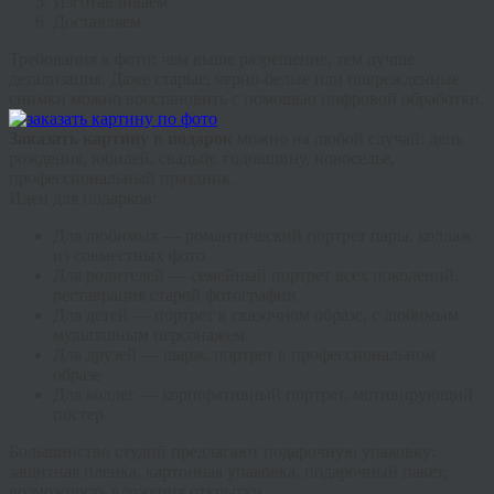
Изготавливаем
Доставляем
Требования к фото
:
чем выше разрешение, тем лучше
детализация. Даже старые, черно-белые или поврежденные
снимки можно восстановить с помощью цифровой обработки.
Заказать картину в подарок
можно на любой случай: день
рождения, юбилей, свадьбу, годовщину, новоселье,
профессиональный праздник.
Идеи для подарков:
Для любимых
— романтический портрет пары, коллаж
из совместных фото
Для родителей
— семейный портрет всех поколений,
реставрация старой фотографии
Для детей
— портрет в сказочном образе, с любимым
мультяшным персонажем
Для друзей
— шарж, портрет в профессиональном
образе
Для коллег
— корпоративный портрет, мотивирующий
постер
Большинство студий предлагают подарочную упаковку:
защитная пленка, картонная упаковка, подарочный пакет,
возможность вложения открытки.