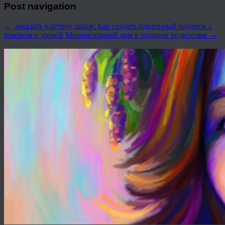
Post navigation
←
Заказать картину шарж: как создать идеальный подарок с
юмором и душой
Миниатюрный дом в подарок родителям
→