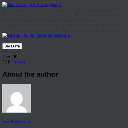
Картина на холсте с подрамником — это идеальное сочетание
доступности, качества и эстетики. Современные технологии
позволяют
картина на подрамнике заказать
с
минимальными временными затратами, получая при этом
результат, который сложно отличить от настоящей живописи.
Заказать
Share This
Июн
30
32
0
Статьи
About the author
View all articles by ad