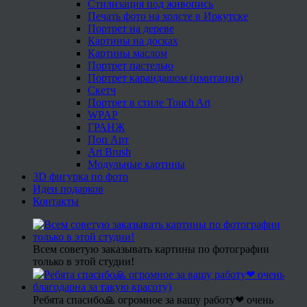
Стилизация под живопись
Печать фото на холсте в Иркутске
Портрет на дереве
Картины на досках
Картины маслом
Портрет пастелью
Портрет карандашом (имитация)
Скетч
Портрет в стиле Touch Art
WPAP
ГРАНЖ
Поп Арт
Art Brush
Модульные картины
3D фигурка по фото
Идеи подарков
Контакты
Всем советую заказывать картины по фотографии
только в этой студии!
Ребята спасибо🙏 огромное за вашу работу❤ очень