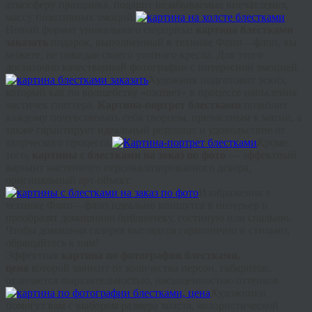
атмосферу праздника, подарит незабываемые впечатления,
массу позитивных эмоций.
Новый формат уникального сюрприза
: картина блестками
заказать
подарок, выполненный в технике
Флип
—
флоп
, вы
можете, не покидая своего уютного кресла. Для этого
достаточно качественной фотографии с интересной эмоцией.
Художник подготовит эскиз,
который как по волшебству «оживет» в процессе напыления
частичек
глиттера
.
Картина-портрет блестками
позволит
каждому почувствовать себя творцом, причастным к магии, а
также гарантирует идеальный результат и удовольствие от
творческого процесса.
Кроме
того
, картины с блестками на заказ по фото
— эффектный
вариант настенного персонализированного декора,
оригинальный арт-объект.
Изображения в
технике
Флип
—
флоп
идеально впишутся в интерьер и
преобразят домашнюю библиотеку, гостиную или спальню.
Чтобы домашняя галерея выглядела гармонично и стильно,
обращайтесь к нам!
Эффектная
картина по фотографии блестками,
цена
которой зависит от количества персон, габаритов,
отличается выразительностью, насыщенностью оттенков.
Художники
помогут вам с выбором размера холста, колористической