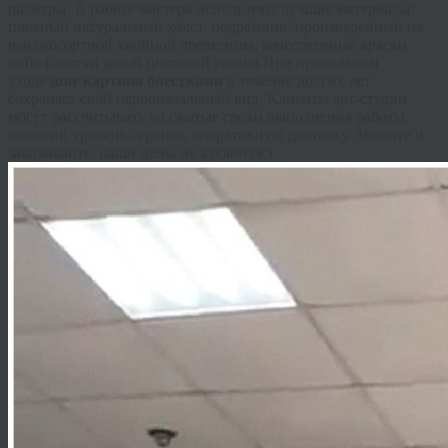
палитры. В работе мастера используют лучшие материалы:
плотный натуральный холст, подрамник, произведенный из
высокосортной хвойной древесины, качественные краски
либо блестки яркой цветовой гаммы.При правильном
уходе
шоу картина блестками
в течение долгих лет
сохраняет свой первоначальный вид. Клиенты арт-студии
могут рассчитывать на сжатые сроки выполнения работы,
высокий уровень сервиса, оперативную доставку. Звоните и
заказывайте, наши цены не кусаются;)