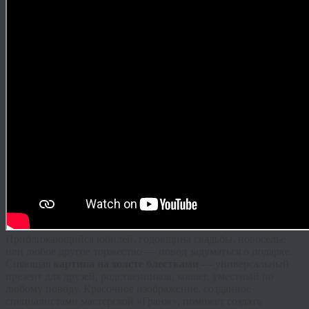
Приближающийся юбилей, годовщина свадьбы, новоселье
или любое другое торжество — повод задуматься о подарке.
Сияющая
картина на холсте блестками
— универсальный
презент для друзей, родственников, коллег, уместный по
любому поводу. Красочное изображение, созданное
специалистами мастерской «
Гранж
», поможет создать