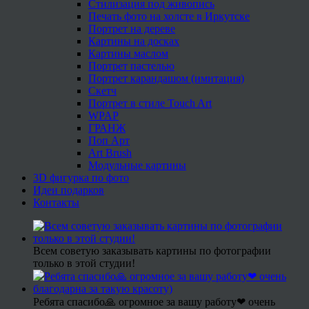
Стилизация под живопись
Печать фото на холсте в Иркутске
Портрет на дереве
Картины на досках
Картины маслом
Портрет пастелью
Портрет карандашом (имитация)
Скетч
Портрет в стиле Touch Art
WPAP
ГРАНЖ
Поп Арт
Art Brush
Модульные картины
3D фигурка по фото
Идеи подарков
Контакты
Всем советую заказывать картины по фотографии
только в этой студии!
Ребята спасибо🙏 огромное за вашу работу❤ очень