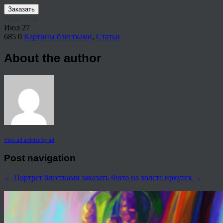
Заказать
Share This
Июл
27
685
0
Картины блестками
,
Статьи
About the author
View all articles by ad
Post navigation
←
Портрет блестками заказать
Фото на холсте иркутск
→