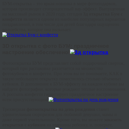
БУМ-открытка – это яркая новинка в мире фотоподарков,
которая производит стопроцентный вау-эффект. Выпущенная
на массовый рынок в 2020 году, сегодня
3д открытка Бум с
конфетти
является одним из наиболее популярных вариантов
поздравлений, в том числе для детей благодаря ощущению
волшебства, которое она вызывает.
3D открытка с фото БУМ: праздничное
настроение обеспечено!
Фотооткрытка БУМ представляет собой подарочный сверток,
который при распаковке разлетается на множество
фотокубиков и конфетти. При этом вы не понимаете, КАК в
такую небольшую открытку поместилось столько объемных
кубиков. В дополнение к БУМ-эффекту на каждом кубике вы
найдете фотографии, которые рождают теплые воспоминания.
А россыпь конфетти гарантирует праздничное настроение
всем присутствующим!
Трехмерная
фотооткрытка на день рождения
станет
удивительным сюрпризом для любимой девушки, мамы и
даже первой учительницы. Кроме того, вы можете
заказать
открытки с кубиком
на именины ребенку, и, поверьте,