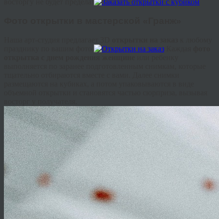
восторгу не будет предела!
Фото открытки в мастерской «Гранж»
Наша арт-студия предлагает 3D
открытки на заказ
к любому
празднику по вашим фото.
Каждая
фото
открытка с днем рождения женщине
или ребенку
выполняется по заранее подготовленным снимкам, которые
тщательно отбираются вместе с вами. Далее снимки
размещаются на кубиках, а потом упаковываются в виде
объемной открытки и становятся частью сюрприза, вызывая
восторг у получателя.