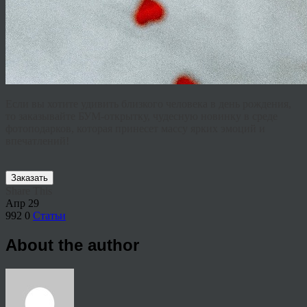
Если вы хотите удивить близкого человека в день рождения,
то заказывайте БУМ-открытку, чудесную новинку в среде
фотоподарков, которая принесет массу ярких эмоций и
впечатлений!
Заказать
Share This
Апр
29
992
0
Статьи
About the author