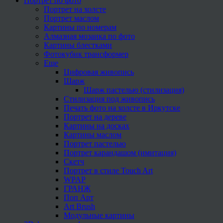
Портрет по фото
Портрет на холсте
Портрет маслом
Картины по номерам
Алмазная мозаика по фото
Картины блестками
Фотокубик трансформер
Еще
Цифровая живопись
Шарж
Шарж пастелью (стилизация)
Стилизация под живопись
Печать фото на холсте в Иркутске
Портрет на дереве
Картины на досках
Картины маслом
Портрет пастелью
Портрет карандашом (имитация)
Скетч
Портрет в стиле Touch Art
WPAP
ГРАНЖ
Поп Арт
Art Brush
Модульные картины