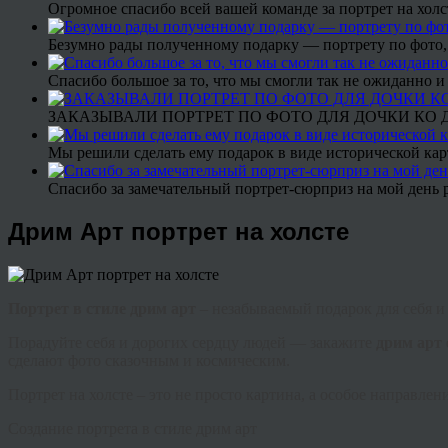
Огромное спасибо всей вашей команде за портрет на холс
Безумно рады полученному подарку — портрету по фото,
Спасибо большое за то, что мы смогли так не ожиданно
ЗАКАЗЫВАЛИ ПОРТРЕТ ПО ФОТО ДЛЯ ДОЧКИ КО ДН
Мы решили сделать ему подарок в виде исторической кар
Спасибо за замечательный портрет-сюрприз на мой день 
Дрим Арт портрет на холсте
Портрет в стиле
дрим
арт
– незабываемый подарок для себя и
Порадуйте себя и дорогих сердцу людей — закажите
дрим
арт
сделают фото сказочным и космическим.
Портрет на холсте – это не просто картина, а особое направле
Создание портрета в стиле
дрим
арт