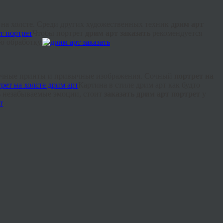
 на холсте. Среди других художественных техник
дрим
арт
Чтобы портрет
дрим
арт заказать
рекомендуется
ю обработку.
пичные
принты
и привычные изображения. Сочный
портрет на
Картина в стиле
дрим
арт как будто
ть незабываемые эмоции, стоит
заказать
дрим
арт портрет
у