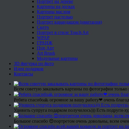
Портрет на дереве
Картины на досках
Картины маслом
Портрет пастелью
Портрет карандашом (имитация)
Скетч
Портрет в стиле Touch Art
WPAP
ГРАНЖ
Поп Арт
Art Brush
Модульные картины
3D фигурка по фото
Идеи подарков
Контакты
Всем советую заказывать картины по фотографии только 
Ребята спасибо🙏 огромное за вашу работу❤ очень благод
Удивить супруга подарком получилось))) Есть подруги-х
Большое спасибо 😍портретом очень довольны, всем очен