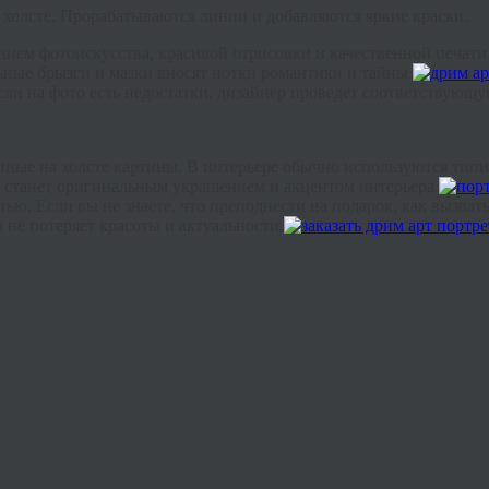
а холсте. Прорабатываются линии и добавляются яркие краски.
анием фотоискусства, красивой
отрисовки
и качественной печати
ные брызги и мазки вносят нотки романтики и тайны.
ли на фото есть недостатки, дизайнер проведет соответствующу
анные на холсте картины. В интерьере обычно используются ти
 станет оригинальным украшением и акцентом интерьера.
тью. Если вы не знаете, что преподнести на подарок, как вызва
 не потеряет красоты и актуальности.