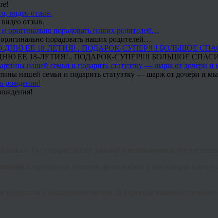
те!
 видео отзыв.
 и оригинально порадовать наших родителей…
Ю ЕЕ 18-ЛЕТИЯ!.. ПОДАРОК-СУПЕР!!!! БОЛЬШОЕ СПАС
тины нашей семьи и подарить статуэтку — шарж от дочери и мы 
рождения!
 близких. Он подарит массу эмоций и незабываемые впечатления
 онлайн
и превратите простую фотографию в настоящую картину
ние искусства и воплощение мечты. В переводе название техники