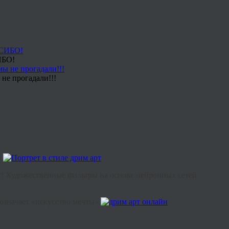
ИБО!
не прогадали!!!
.
! Художественные фильтры на основе нейронных сетей
 означает «искусство мечты».