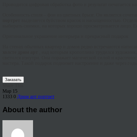
Проводится цифровая обработка фото и результат печатается н
Особенность стиля – фон из цветных брызг. Он является сочет
портрет
выделяется буйством красок и насыщенностью. Отдель
выбирать снимки, на которых хорошо просматривается лицо. Ес
Оригинальное украшение интерьера и прекрасный подарок
На стенах обычных квартир и домов редко встречаются напис
холсте
дрим
арт
,
над которым кропотливо трудился художник,
светился изнутри. Она поражает магической силой и красочнос
мастера. Такой подарок поднимет настроение и даже через годы
Заказать
Share This
Мар
15
1333
0
Дрим арт портрет
About the author