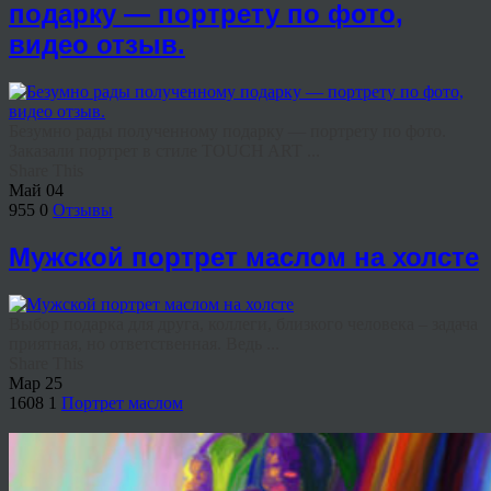
подарку — портрету по фото,
видео отзыв.
Безумно рады полученному подарку — портрету по фото.
Заказали портрет в стиле TOUCH ART ...
Share This
Май
04
955
0
Отзывы
Мужской портрет маслом на холсте
Выбор подарка для друга, коллеги, близкого человека – задача
приятная, но ответственная. Ведь ...
Share This
Мар
25
1608
1
Портрет маслом