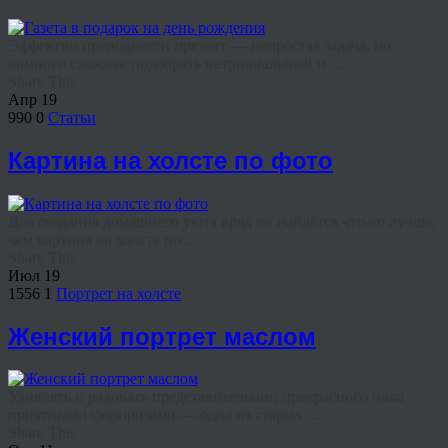
Эффектно преподнести презент — непростая задача, но
намного сложнее подобрать нетривиальный и ...
Share This
Апр
19
990
0
Статьи
Картина на холсте по фото
Для создания домашнего уюта вряд ли найдётся что‑то лучше,
чем картина на холсте по ...
Share This
Июл
19
1556
1
Портрет на холсте
Женский портрет маслом
Удивлять и радовать представительниц прекрасного пола
приятными сюрпризами — одна из старых ...
Share This