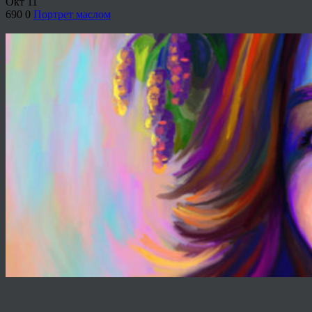
Окт
11
690
0
Портрет маслом