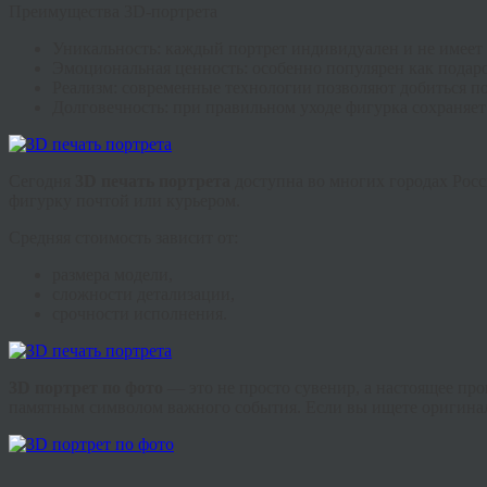
Преимущества 3D-портрета
Уникальность
: каждый портрет индивидуален и не имеет 
Эмоциональная ценность
: особенно популярен как подар
Реализм
: современные технологии позволяют добиться по
Долговечность
: при правильном уходе фигурка сохраняе
Сегодня
3D печать портрета
доступна во многих городах Рос
фигурку почтой или курьером.
Средняя стоимость зависит от:
размера модели,
сложности детализации,
срочности исполнения.
3D портрет по фото
— это не просто сувенир, а настоящее про
памятным символом важного события. Если вы ищете оригинал