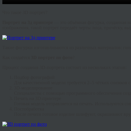
Что такое 3D портрет?
Портрет на 3д принтере
— это объёмная фигурка, созданная н
изображения, такой портрет передаёт черты лица, причёску, в
Такие фигурки изготавливаются из различных материалов: гипс
Как создаётся
3D портрет по фото
?
Процесс создания 3D-портрета состоит из нескольких этапов:
Подбор фотографий
Для качественной модели требуется 2–5 чётких снимков с
3D-моделирование
Специалисты с помощью программного обеспечения создаю
Печать на 3D-принтере
Готовая модель отправляется на печать. Используются с
Постобработка
После печати готовое изделие шлифуют, окрашивают вр