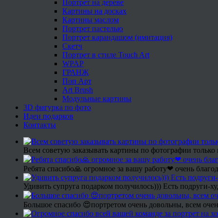
Портрет на дереве
Картины на досках
Картины маслом
Портрет пастелью
Портрет карандашом (имитация)
Скетч
Портрет в стиле Touch Art
WPAP
ГРАНЖ
Поп Арт
Art Brush
Модульные картины
3D фигурка по фото
Идеи подарков
Контакты
Всем советую заказывать картины по фотографии только 
Ребята спасибо🙏 огромное за вашу работу❤ очень благод
Удивить супруга подарком получилось))) Есть подруги-х
Большое спасибо 😍портретом очень довольны, всем очен