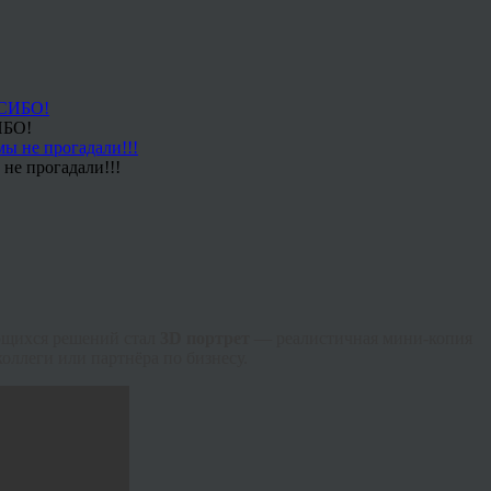
ИБО!
не прогадали!!!
ющихся решений стал
3D портрет
— реалистичная мини-копия
коллеги или партнёра по бизнесу.