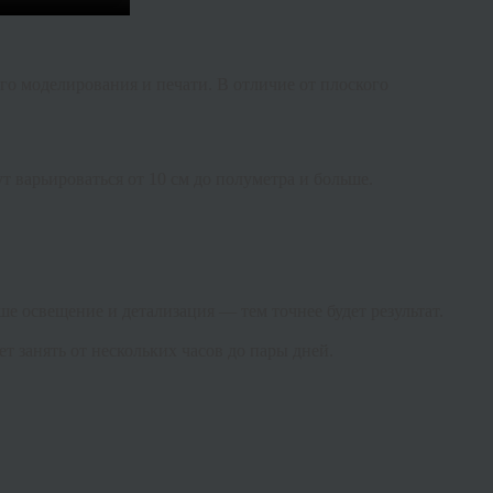
о моделирования и печати. В отличие от плоского
 варьироваться от 10 см до полуметра и больше.
ше освещение и детализация — тем точнее будет результат.
 занять от нескольких часов до пары дней.