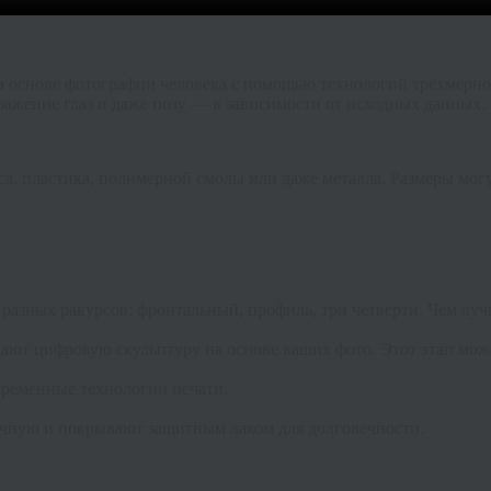
а основе фотографии человека с помощью технологий трёхмерног
ыражение глаз и даже позу — в зависимости от исходных данных.
а, пластика, полимерной смолы или даже металла. Размеры могут
 разных ракурсов: фронтальный, профиль, три четверти. Чем луч
т цифровую скульптуру на основе ваших фото. Этот этап может
овременные технологии печати.
учную и покрывают защитным лаком для долговечности.