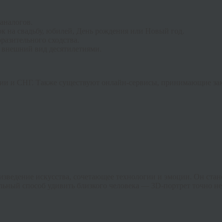
аналогов.
ок на свадьбу, юбилей, День рождения или Новый год.
разительного сходства.
т внешний вид десятилетиями.
сии и СНГ. Также существуют онлайн-сервисы, принимающие зак
изведение искусства, сочетающее технологии и эмоции. Он стан
ьный способ удивить близкого человека — 3D-портрет точно н