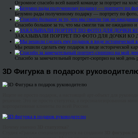
Огромное спасибо всей вашей команде за портрет на холс
Безумно рады полученному подарку — портрету по фото,
Спасибо большое за то, что мы смогли так не ожиданно
ЗАКАЗЫВАЛИ ПОРТРЕТ ПО ФОТО ДЛЯ ДОЧКИ КО ДН
Мы решили сделать ему подарок в виде исторической кар
Спасибо за замечательный портрет-сюрприз на мой день 
3D Фигурка в подарок руководител
Ищете не просто подарок, а настоящий арт-объект для руково
решение. Это не просто статуэтка, а персонализированная мин
корпоративные клиенты по всей России.
Почему именно
3D статуэтка
?
Студия
«
Гранж
»
специализируется на создании
3D фигурок по