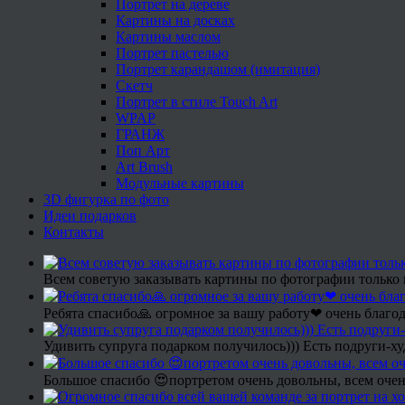
Портрет на дереве
Картины на досках
Картины маслом
Портрет пастелью
Портрет карандашом (имитация)
Скетч
Портрет в стиле Touch Art
WPAP
ГРАНЖ
Поп Арт
Art Brush
Модульные картины
3D фигурка по фото
Идеи подарков
Контакты
Всем советую заказывать картины по фотографии только 
Ребята спасибо🙏 огромное за вашу работу❤ очень благод
Удивить супруга подарком получилось))) Есть подруги-х
Большое спасибо 😍портретом очень довольны, всем очен