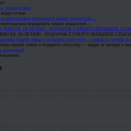
те!
 видео отзыв.
 и оригинально порадовать наших родителей…
Ю ЕЕ 18-ЛЕТИЯ!.. ПОДАРОК-СУПЕР!!!! БОЛЬШОЕ СПАС
тины нашей семьи и подарить статуэтку — шарж от дочери и мы 
рождения!
ю
дителя? Обычные сувениры уже не впечатляют? Тогда
3D фигурка
и-копия человека, созданная с художественным подходом, внима
 фото
с 2015 года. В отличие от массовых производителей, здесь