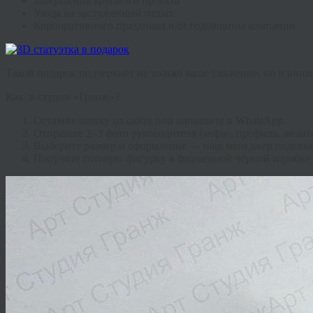
Завершения крупного проекта
Ухода на заслуженный отдых
Корпоративного праздника или годовщины компании
Такой подарок подчеркнёт не только ваше уважение, но и вним
Как
в студии «Гранж»?
Оставьте заявку на сайте или напишите в WhatsApp.
Отправьте 2–3 фото руководителя (анфас, профиль, желат
Выберите размер и оформление — наш менеджер подскаж
Получите готовую фигурку в фирменной чёрной коробке с