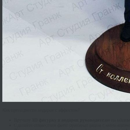
Как преподнести подарок с эффектом?
Вручите
3D фигурку в подарок руководителю
на общем
Сделайте совместное фото: оригинал рядом с мини-копие