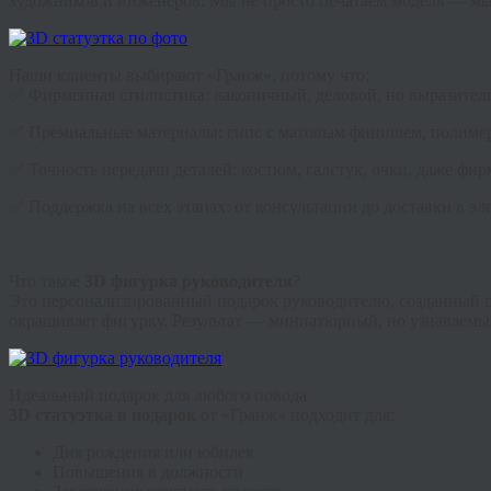
художников и инженеров. Мы не просто печатаем модель — мы в
Наши клиенты выбирают «Гранж», потому что:
✅ Фирменная стилистика: лаконичный, деловой, но выразител
✅ Премиальные материалы: гипс с матовым финишем, полимер
✅ Точность передачи деталей: костюм, галстук, очки, даже фир
✅ Поддержка на всех этапах: от консультации до доставки в э
Что такое
3D фигурка руководителя
?
Это персонализированный подарок руководителю, созданный по
окрашивает фигурку. Результат — миниатюрный, но узнаваемый
Идеальный подарок для любого повода
3D статуэтка в подарок
от «Гранж» подходит для:
Дня рождения или юбилея
Повышения в должности