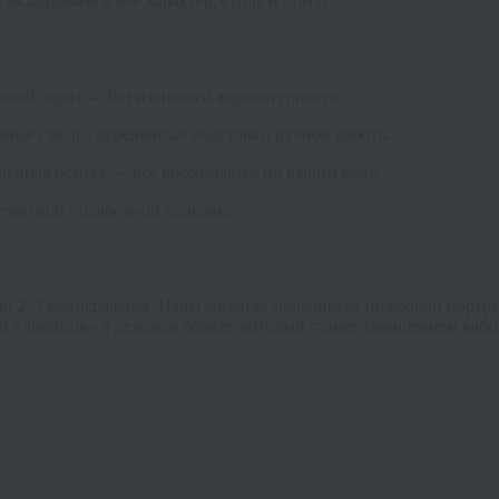
кладываем в неё характер, стиль и статус.
ьный образ — без излишней карикатурности.
ные смолы, деревянные подставки ручной работы.
менная осанка — всё воссоздаётся по вашим фото.
легантной подарочной упаковке.
 2–3 фотографиям. Наша команда моделирует цифровой портрет, 
 «двойник» в деловом образе, который станет украшением каби