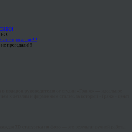
ИБО!
не прогадали!!!
 в подарок руководителю
от студии
«
Гранж
»
— идеальное
нием к деталям и фирменным стилем, за который «Гранж» ценят
 каждая
3D статуэтка по фото
— это результат ручной работы