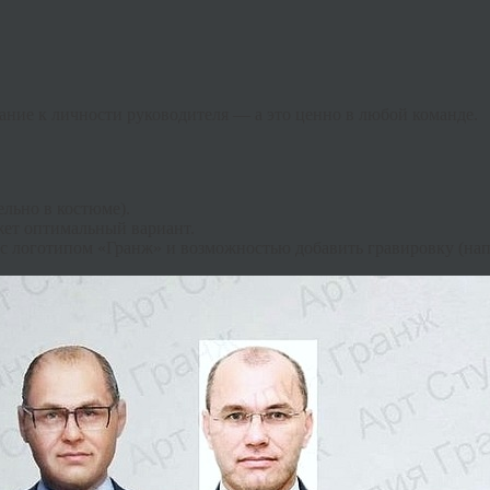
ание к личности руководителя — а это ценно в любой команде.
ельно в костюме).
ет оптимальный вариант.
 логотипом «Гранж» и возможностью добавить гравировку (напр