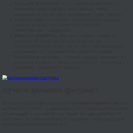
Создание 3D-модели
: наши мастера разрабатывают
индивидуальную фигуру, максимально точно
передающую черты лица, выражение и даже одежду.
Согласование
: вы видите промежуточные версии и
вносите правки, чтобы результат идеально
соответствовал ожиданиям.
Печать и доработка
: фигурка румбокс создаётся
методом 3D-печати из прочного материала —
фотополимерной смолы. После этого она шлифуется,
окрашивается и дополняется элементами декора.
Упаковка и доставка
: готовый подарок помещается в
стильный румбокс и отправляется вам по всей России в
надёжной трёхслойной упаковке.
Из чего делается фигурка?
Для производства мы используем
фотополимерную смолу
и
натуральную глину — материалы, обеспечивающие высокую
детализацию и долговечность. Такие фигурки румбокс не
выгорают, не деформируются и сохраняют первоначальный
вид на протяжении многих лет.