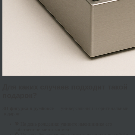
Для каких случаев подходит такой
подарок?
3D-фигурка в румбоксе
— универсальный и оригинальный
подарок:
💖 На день рождения: удивите именинника его
собственной мини-копией!
💍 На свадьбу: сохраните память о важном дне в объёме.