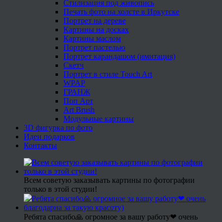
Стилизация под живопись
Печать фото на холсте в Иркутске
Портрет на дереве
Картины на досках
Картины маслом
Портрет пастелью
Портрет карандашом (имитация)
Скетч
Портрет в стиле Touch Art
WPAP
ГРАНЖ
Поп Арт
Art Brush
Модульные картины
3D фигурка по фото
Идеи подарков
Контакты
Всем советую заказывать картины по фотографии
только в этой студии!
Ребята спасибо🙏 огромное за вашу работу❤ очень