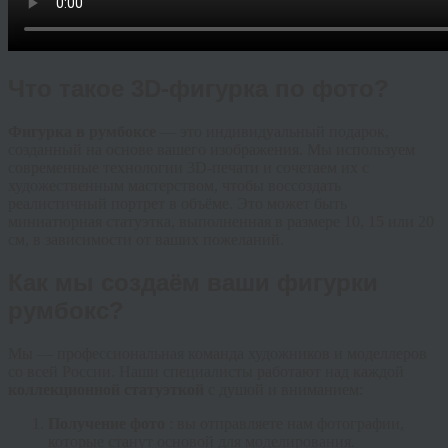
Что такое 3D-фигурка по фото?
Фигурка в румбоксе
— это индивидуальный подарок,
созданный на основе вашего изображения. Мы используем
современные технологии 3D-печати и сочетаем их с
художественным мастерством, чтобы воссоздать
реалистичный портрет в объёме. Это может быть
миниатюрная статуэтка, выполненная в размере 10, 15 или 20
см, в зависимости от ваших пожеланий.
Как мы создаём ваши фигурки
румбокс?
Мы — профессиональная команда художников и моделлеров
со всей России. Наши специалисты работают над каждой
коллекционной статуэткой
с душой и вниманием:
Получение фото
: вы отправляете нам фотографии,
которые станут основой для моделирования.