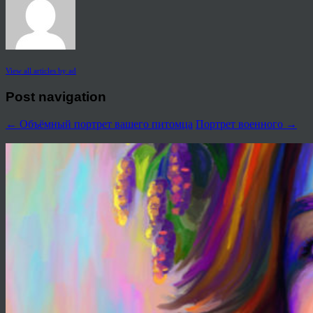
View all articles by ad
Post navigation
←
Объёмный портрет вашего питомца
Портрет военного
→