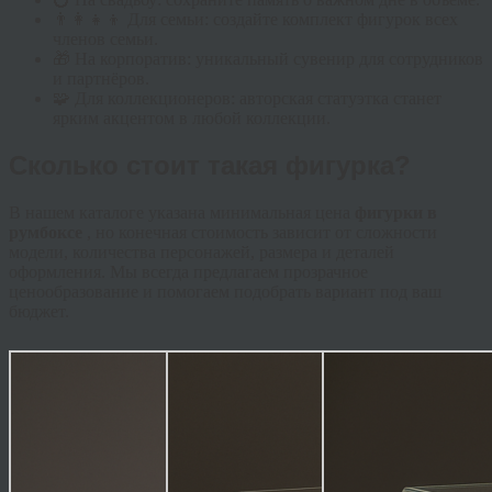
👨‍👩‍👧‍👦 Для семьи: создайте комплект фигурок всех
членов семьи.
🎁 На корпоратив: уникальный сувенир для сотрудников
и партнёров.
🧩 Для коллекционеров: авторская статуэтка станет
ярким акцентом в любой коллекции.
Сколько стоит такая фигурка?
В нашем каталоге указана минимальная цена
фигурки в
румбоксе
, но конечная стоимость зависит от сложности
модели, количества персонажей, размера и деталей
оформления. Мы всегда предлагаем прозрачное
ценообразование и помогаем подобрать вариант под ваш
бюджет.