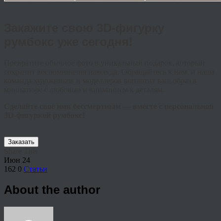
Закажите свою 3D-фигурку
румбокс уже сегодня!
Превратите обычное фото в уникальный подарок, который
сохранит воспоминания навсегда. Обращайтесь к нам, и наша
команда художников и моделлеров воплотит ваш образ в
миниатюре с любовью и вниманием к деталям.
Сделайте своё имя бессмертным — вместе с персональной
3D-фигуркой румбокс!
Заказать
Share This
Июн
24
162
0
Статьи
About the author