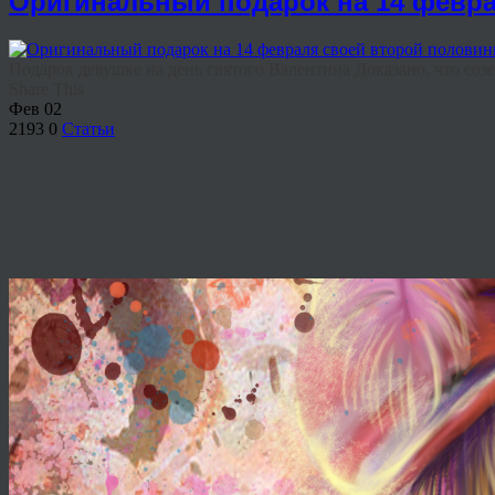
Оригинальный подарок на 14 февра
Подарок девушке на день святого Валентина Доказано, что созе
Share This
Фев
02
2193
0
Статьи