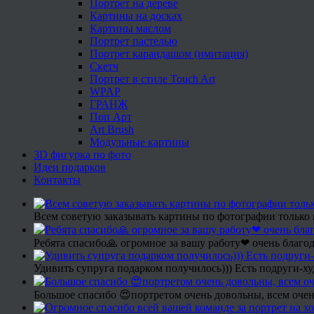
Портрет на дереве
Картины на досках
Картины маслом
Портрет пастелью
Портрет карандашом (имитация)
Скетч
Портрет в стиле Touch Art
WPAP
ГРАНЖ
Поп Арт
Art Brush
Модульные картины
3D фигурка по фото
Идеи подарков
Контакты
Всем советую заказывать картины по фотографии только 
Ребята спасибо🙏 огромное за вашу работу❤ очень благод
Удивить супруга подарком получилось))) Есть подруги-х
Большое спасибо 😍портретом очень довольны, всем очен