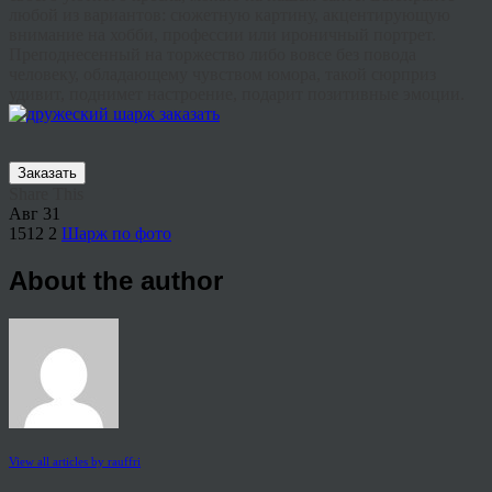
любой из вариантов: сюжетную картину, акцентирующую
внимание на хобби, профессии или ироничный портрет.
Преподнесенный на торжество либо вовсе без повода
человеку, обладающему чувством юмора, такой сюрприз
удивит, поднимет настроение, подарит позитивные эмоции.
Заказать
Share This
Авг
31
1512
2
Шарж по фото
About the author
View all articles by rauffri