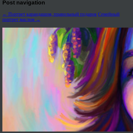
Post navigation
←
Портрет карандашом, правильный подарок
Семейный
портрет маслом
→