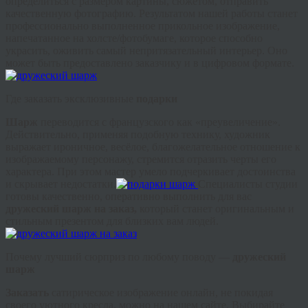
определиться с размером картины, сюжетом, отправить
качественную фотографию. Результатом нашей работы станет
профессионально выполненное прикольное изображение,
напечатанное на холсте/фотобумаге, которое способно
украсить, оживить самый непритязательный интерьер. Оно
может быть предоставлено заказчику и в цифровом формате.
Где заказать эксклюзивные
подарки
Шарж
переводится с французского как «преувеличение».
Действительно, применяя подобную технику, художник
выражает ироничное, весёлое, благожелательное отношение к
изображаемому персонажу, стремится отразить черты его
характера. При этом мастер умело подчеркивает достоинства
и скрывает недостатки.
Специалисты студии
готовы качественно, оперативно выполнить для вас
дружеский шарж на заказ,
который станет оригинальным и
стильным презентом для близких вам людей.
Почему лучший сюрприз по любому поводу —
дружеский
шарж
Заказать
сатирическое изображение онлайн, не покидая
своего уютного кресла, можно на нашем сайте. Выбирайте