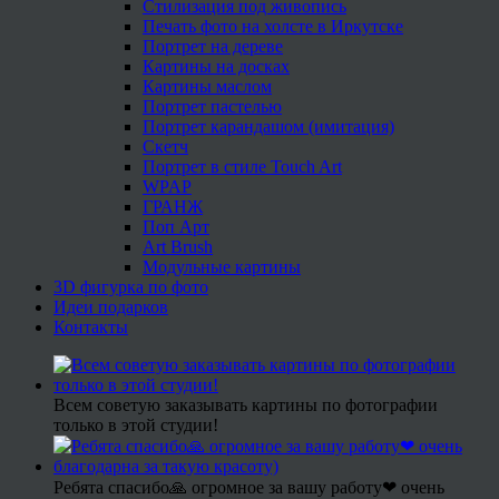
Стилизация под живопись
Печать фото на холсте в Иркутске
Портрет на дереве
Картины на досках
Картины маслом
Портрет пастелью
Портрет карандашом (имитация)
Скетч
Портрет в стиле Touch Art
WPAP
ГРАНЖ
Поп Арт
Art Brush
Модульные картины
3D фигурка по фото
Идеи подарков
Контакты
Всем советую заказывать картины по фотографии
только в этой студии!
Ребята спасибо🙏 огромное за вашу работу❤ очень