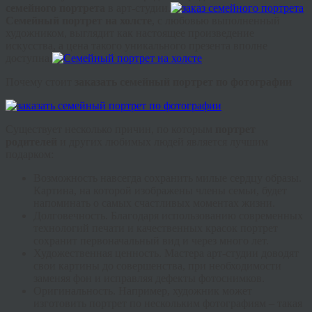
семейного портрета
в арт-студии.
Семейный портрет на холсте
, с любовью выполненный
художником, выглядит как настоящее произведение
искусства, а цена такого уникального презента вполне
доступна.
Почему стоит
заказать семейный портрет по фотографии
Существует несколько причин, по которым
портрет
родителей
и других любимых людей является лучшим
подарком:
Возможность навсегда сохранить милые сердцу образы.
Картина, на которой изображены члены семьи, будет
напоминать о самых счастливых моментах жизни.
Долговечность. Благодаря использованию современных
технологий печати и качественных красок портрет
сохранит первоначальный вид и через много лет.
Художественная ценность. Мастера арт-студии доводят
свои картины до совершенства, при необходимости
заменяя фон и исправляя дефекты фотоснимков.
Оригинальность. Например, художник может
изготовить портрет по нескольким фотографиям – такая