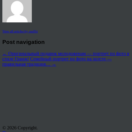
View all articles by rauffri
Post navigation
←
Оригинальный подарок молодоженам — портрет по фото в
стиле Гранж!
Семейный портрет по фото на холсте —
правильная традиция…
→
© 2026 Copyright.