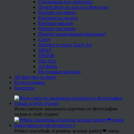
Стилизация под живопись
Печать фото на холсте в Иркутске
Портрет на дереве
Картины на досках
Картины маслом
Портрет пастелью
Портрет карандашом (имитация)
Скетч
Портрет в стиле Touch Art
WPAP
ГРАНЖ
Поп Арт
Art Brush
Модульные картины
3D фигурка по фото
Идеи подарков
Контакты
Всем советую заказывать картины по фотографии
только в этой студии!
Ребята спасибо🙏 огромное за вашу работу❤ очень