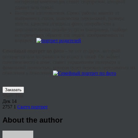
интересная композиция станет сюрпризом, который
удивит всю семью.
Быстрота изготовления. Сроки работы зависят от
выбранного стиля, количества персонажей, размера
холста, качества исходных фото, потребности в
дополнительных дизайн-услугах (например, подборе
исторических образов для людей, изображенных на
портрете).
Семейный портрет по фото
– не тот подарок, который
потеряется или отправится на полку в шкаф. Он займет
почетное место в доме, станет украшением интерьера и
фамильной ценностью, которая будет бережно передаваться из
поколения в поколение.
Заказать
Share This
Дек
14
2757
1
Скетч портрет
About the author