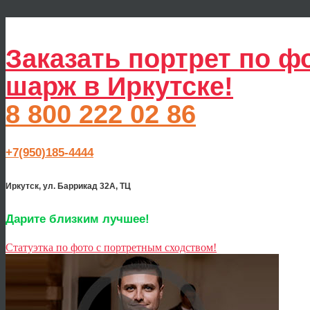
Заказать портрет по ф
шарж в Иркутске!
8 800 222 02 86
+7(950)185-4444
Иркутск, ул. Баррикад 32А, ТЦ
Дарите близким лучшее!
Статуэтка по фото с портретным сходством!