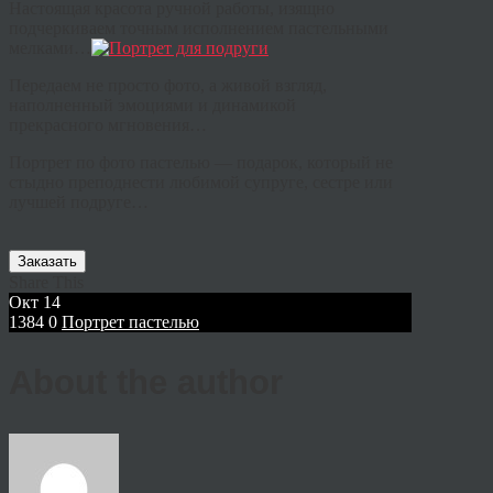
Настоящая красота ручной работы, изящно
подчеркиваем точным исполнением пастельными
мелками…
Передаем не просто фото, а живой взгляд,
наполненный эмоциями и динамикой
прекрасного мгновения…
Портрет по фото пастелью — подарок, который не
стыдно преподнести любимой супруге, сестре или
лучшей подруге…
Заказать
Share This
Окт
14
1384
0
Портрет пастелью
About the author