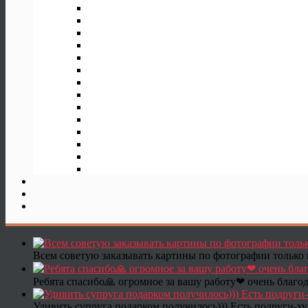
Всем советую заказывать картины по фотографии только 
Ребята спасибо🙏 огромное за вашу работу❤ очень благод
Удивить супруга подарком получилось))) Есть подруги-х