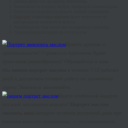
Замена фона (по желанию заказчика).
Возможность создать любую жанровую композицию.
Бесплатная разработка макета любой сложности.
Портрет живопись маслом
будет выполнен на
натуральном хлопковом холсте.
Различные (в том числе нестандартные) размеры.
Оперативная доставка до получателя.
Цените
креатив
и
оригинальность? Стремитесь наполнить будни
красочным разнообразием? Обращайтесь к нам.
Мы
пишем портрет маслом
в течение 7-12 рабочих
дней и доставляем готовую работу по указанному
адресу. Звоните и заказывайте.
Ищете особенный подарок,
который запомнится надолго?
Портрет маслом
заказать цена
которого остаётся доступной даже при
высоком качестве исполнения, — это возможность