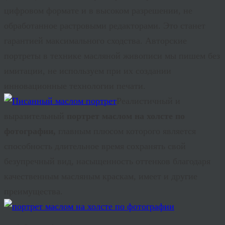
цифровом формате и в высоком разрешении, не
обработанное растровыми редакторами. Это станет
гарантией максимального сходства. Авторские
портреты в технике масляной живописи мы пишем без
имитации, не используем при их создании
инновационные технологии печати.
Реалистичный и
выразительный
портрет маслом на холсте по
фотографии,
главным плюсом которого является
способность длительное время сохранять свой
безупречный вид, насыщенность оттенков благодаря
качественным масляным краскам, имеет и другие
преимущества.