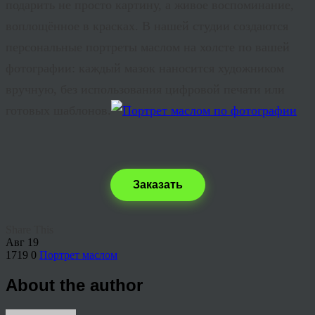
подарить не просто картину, а живое воспоминание,
воплощённое в красках. В нашей студии создаются
персональные портреты маслом на холсте по вашей
фотографии: каждый мазок наносится художником
вручную, без использования цифровой печати или
готовых шаблонов.
Заказать
Share This
Авг
19
1719
0
Портрет маслом
About the author