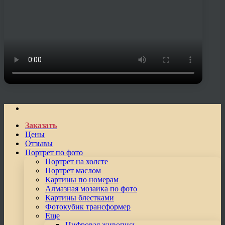
Заказать
Цены
Отзывы
Портрет по фото
Портрет на холсте
Портрет маслом
Картины по номерам
Алмазная мозаика по фото
Картины блестками
Фотокубик трансформер
Еще
Цифровая живопись