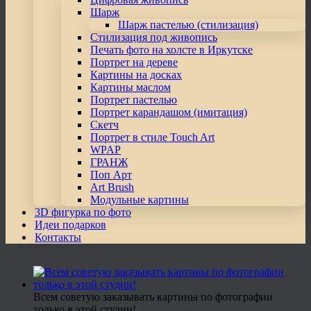
Шарж
Шарж пастелью (стилизация)
Стилизация под живопись
Печать фото на холсте в Иркутске
Портрет на дереве
Картины на досках
Картины маслом
Портрет пастелью
Портрет карандашом (имитация)
Скетч
Портрет в стиле Touch Art
WPAP
ГРАНЖ
Поп Арт
Art Brush
Модульные картины
3D фигурка по фото
Идеи подарков
Контакты
Всем советую заказывать картины по фотографии
только в этой студии!