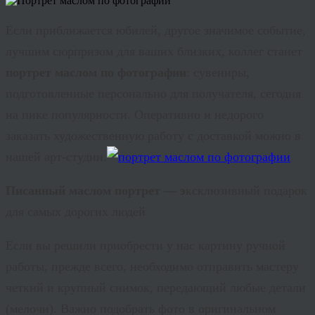
Если приближается юбилей, другое значимое событие,
лучшим сюрпризом для ваших близких, коллег станет
портрет маслом по фотографии
: сувениры,
подготовленные персонально для получателя, сегодня
на пике популярности. Оперативно и недорого
заказать художественную работу с доставкой можно в
нашей арт-студии.
Писанный маслом портрет — э
ксклюзивный
подарок
для самых дорогих людей
Если вы решили приобрести у нас картину ручной
работы, прежде всего, необходимо отправить мастеру
четкий и крупный снимок, передающий любые детали
(мелочи). Важно подобрать фото в оригинальном