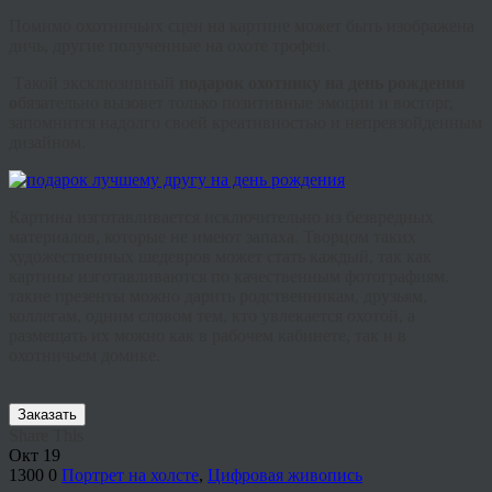
Помимо охотничьих сцен на картине может быть изображена
дичь, другие полученные на охоте трофеи.
Такой эксклюзивный
подарок охотнику на день рождения
о
бязательно
вызовет только позитивные эмоции и восторг,
запомнится надолго своей
креативностью
и непревзойденным
дизайном.
Картина изготавливается исключительно из безвредных
материалов, которые не имеют запаха. Творцом таких
художественных шедевров может стать каждый, так как
картины изготавливаются по качественным фотографиям.
такие презенты можно дарить родственникам, друзьям,
коллегам, одним словом тем, кто увлекается охотой, а
размещать их можно как в рабочем кабинете, так и в
охотничьем домике.
Заказать
Share This
Окт
19
1300
0
Портрет на холсте
,
Цифровая живопись