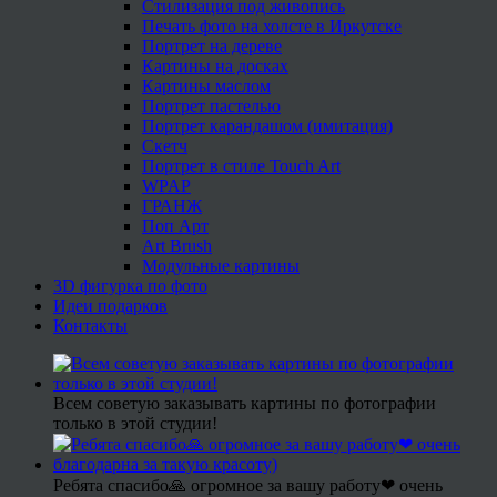
Стилизация под живопись
Печать фото на холсте в Иркутске
Портрет на дереве
Картины на досках
Картины маслом
Портрет пастелью
Портрет карандашом (имитация)
Скетч
Портрет в стиле Touch Art
WPAP
ГРАНЖ
Поп Арт
Art Brush
Модульные картины
3D фигурка по фото
Идеи подарков
Контакты
Всем советую заказывать картины по фотографии
только в этой студии!
Ребята спасибо🙏 огромное за вашу работу❤ очень