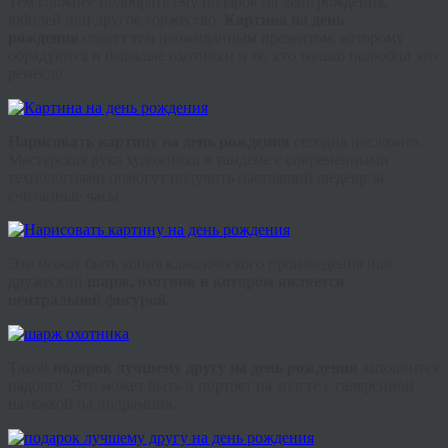
Тем сложнее подобрать ему подарок на день рождения,
юбилей или другое торжество.
Картина на день
рождения
станет тем неожиданным презентом, которому
обрадуются и бывалые охотники и те, кто только полюбил это
ремесло.
Нарисовать картину на день рождения
сегодня несложно.
Мастерская рука художника в тандеме с современными
технологиями помогут получить настоящий шедевр за
считанные часы.
Это может быть копия классического произведения или
дружеский
шарж, охотник в котором является
центральной фигурой.
Такой
подарок лучшему другу на день рождения
заполнится
надолго. Это может быть и портрет на холсте с галерейной
натяжкой на подрамник.