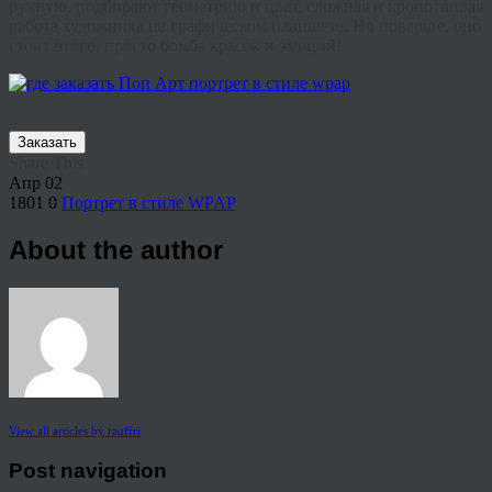
ручную, подбирают геометрию и цвет, сложная и кропотливая
работа художника на графическом планшете. Но поверьте, оно
стоит этого, просто бомба красок и эмоций!
Заказать
Share This
Апр
02
1801
0
Портрет в стиле WPAP
About the author
View all articles by rauffri
Post navigation