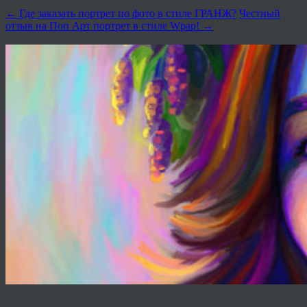
←
Где заказать портрет по фото в стиле ГРАНЖ?
Честный
отзыв на Поп Арт портрет в стиле Wpap!
→