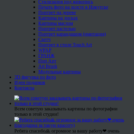
Стилизация под живопись
Печать фото на холсте в Иркутске
Портрет на дереве
Картины на досках
Картины маслом
Портрет пастелью
Портрет карандашом (имитация)
Скетч
Портрет в стиле Touch Art
WPAP
ГРАНЖ
Поп Арт
Art Brush
Модульные картины
3D фигурка по фото
Идеи подарков
Контакты
Всем советую заказывать картины по фотографии
только в этой студии!
Ребята спасибо🙏 огромное за вашу работу❤ очень