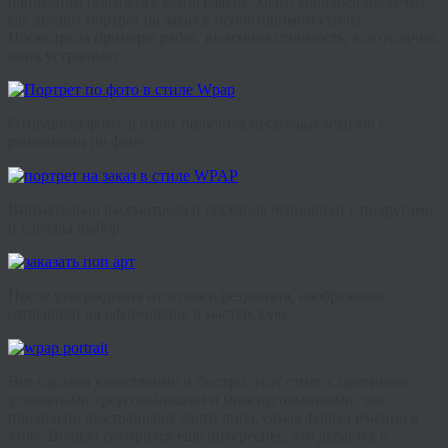
написании портрета с фотографии. Ура!!! Нашлось местечко,
где делают портрет на заказ в неповторимом стиле!
Посмотрела примеры работ, выяснила стоимость
,
все отлично,
меня устраивает.
Отправила фото, в ответ получила несколько эскизов с
решениями по фону.
Внимательно рассмотрела и
обсудила черновики с подругами,
и сделала выбор
.
После утверждения итогового результата, изображение
отправили на оформление в мастерскую.
Все сделали качественно и быстро, этот стиль с цветными
угловатыми треугольниками и многоугольниками, так
прикольно выстраивают части лица, самая фишка именно в
этом. Вблизи смотрится еще интереснее, это делается в