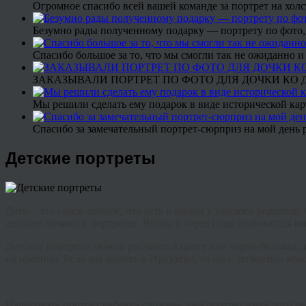
Огромное спасибо всей вашей команде за портрет на холс
Безумно рады полученному подарку — портрету по фото,
Спасибо большое за то, что мы смогли так не ожиданно
ЗАКАЗЫВАЛИ ПОРТРЕТ ПО ФОТО ДЛЯ ДОЧКИ КО ДН
Мы решили сделать ему подарок в виде исторической кар
Спасибо за замечательный портрет-сюрприз на мой день 
Детские портреты
Дети – это самое ценное, что есть в жизни у каждого родителя
детские личики в портретах. Чтобы и через годы любоваться м
Детские портреты можно рисовать в цвете или черно-белыми, а 
на цветной.
Если вы живете в Иркутске, то вы с легкостью мож
Нарисовать портрет ребенка сложнее, чем портрет взрослого ч