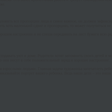
ке.
ловить все пропорции лица и самое важное, он должен зафиксиро
тить хоть маленький сдвиг в пропорциях, то может получиться н
хорошем настроении и не спеша передавать на лист бумаги всю р
создавать уют в доме. Родители хотят запомнить своих детей в
о они несут в себе положительный заряд и хорошее настроение.
я взрослыми людьми. Главная задача художника запечатлеть ребе
аказывайте портрет вашего ребенка. Ведь наши дети – это наша 