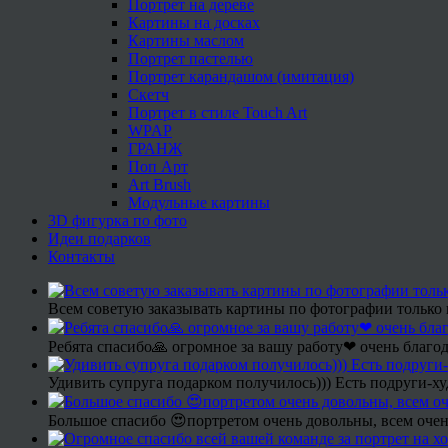
Портрет на дереве
Картины на досках
Картины маслом
Портрет пастелью
Портрет карандашом (имитация)
Скетч
Портрет в стиле Touch Art
WPAP
ГРАНЖ
Поп Арт
Art Brush
Модульные картины
3D фигурка по фото
Идеи подарков
Контакты
Всем советую заказывать картины по фотографии только 
Ребята спасибо🙏 огромное за вашу работу❤ очень благод
Удивить супруга подарком получилось))) Есть подруги-х
Большое спасибо 😍портретом очень довольны, всем очен