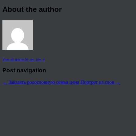
About the author
View all articles by seo_pro_4
Post navigation
←
Заказать родословную семьи цена
Портрет из слов
→