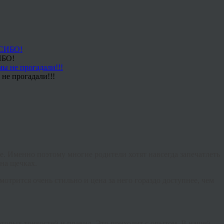
ИБО!
не прогадали!!!
ее. Именно поэтому многие родители хотят навсегда запечатлеть
на щечках.
отрится очень стильно и цена за него гораздо доступнее, чем
которых тонкостей и правил. Это приходит с опытом. В нашей