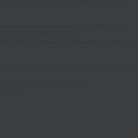
вать сходство и возраст ребенка. А это не просто, иногда
е милый малыш, а взрослый парень лет 17.
адость детского существования. Позитивный и веселый настрой
 моменты, когда они счастливы, жизнерадостны и умны. Именно
нка во всей его невинности, очаровании и
гордость.