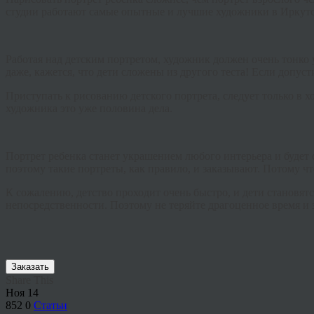
студии работают самые опытные и лучшие художники в Иркутс
Работая над детским портретом, художник должен очень тонко у
даже, кажется, что дети сложены из другого теста! Если допус
Приступать к рисованию детского портрета, следует только в 
художника это уже половина дела.
Портрет ребенка станет украшением любого интерьера и будет 
поэтому такие портреты, как правило, и заказывают. Потому чт
К сожалению, детство проходит очень быстро, и дети становятс
непосредственности. Поэтому не теряйте драгоценное время и з
Заказать
Share This
Ноя
14
852
0
Статьи