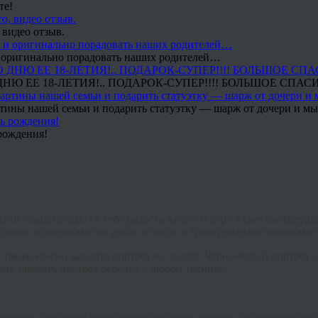
те!
 видео отзыв.
 и оригинально порадовать наших родителей…
Ю ЕЕ 18-ЛЕТИЯ!.. ПОДАРОК-СУПЕР!!!! БОЛЬШОЕ СПАС
тины нашей семьи и подарить статуэтку — шарж от дочери и мы 
рождения!
. Они олицетворяют в себе радость жизни и веру в светлое будущ
илыми складочками на руках и ногах и трогательными ямочками 
также можно заказать портрет на холсте. Черно-белый портрет см
ете заказать портрет ребенка в любой технике.
еловека. Это более кропотливая работа и требует соблюдения не