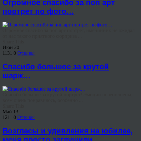
Огромное спасибо за поп арт
портрет по фото…
Огромное спасибо за поп арт портрет, именинник не ожидал
от нас такого приятного сюрприза ...
Share This
Июн
20
1131
0
Отзывы
Спасибо большое за крутой
шарж…
Спасибо большое за крутой портрет! Эмоции переполнены,
всем очень понравилось, особенно ...
Share This
Май
13
1211
0
Отзывы
Возгласы и удивления на юбилее,
меня просто заглушили…