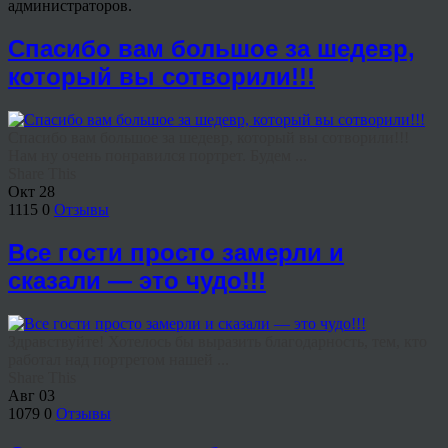
администраторов.
Спасибо вам большое за шедевр,
который вы сотворили!!!
Спасибо вам большое за шедевр, который вы сотворили!!!
Нам ну очень понравился портрет. Будем ...
Share This
Окт
28
1115
0
Отзывы
Все гости просто замерли и
сказали — это чудо!!!
Здравствуйте! Хотелось бы выразить благодарность, тем, кто
работал над портретом нашей ...
Share This
Авг
03
1079
0
Отзывы