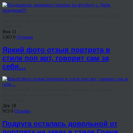
Шарж футболиста в подарок ему очень понравился, а мы в
очередной раз убедились в вашем ...
Share This
Янв
11
1303
0
Отзывы
Яркий фото отзыв портрета в
стиле поп арт, говорит сам за
себя…
Наши поп арт портреты на заказ, непохожи на другие…
Ручная отрисовка и качественное ...
Share This
Дек
18
915
0
Отзывы
Подруга осталась довольной от
портрета на заказ в стиле Гранж…