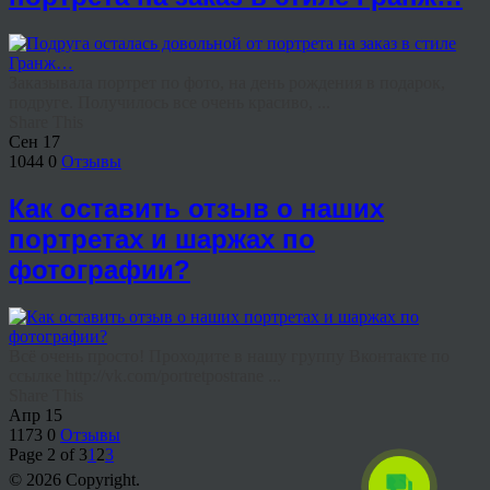
Заказывала портрет по фото, на день рождения в подарок,
подруге. Получилось все очень красиво, ...
Share This
Сен
17
1044
0
Отзывы
Как оставить отзыв о наших
портретах и шаржах по
фотографии?
Всё очень просто! Проходите в нашу группу Вконтакте по
ссылке http://vk.com/portretpostrane ...
Share This
Апр
15
1173
0
Отзывы
Page 2 of 3
1
2
3
© 2026 Copyright.