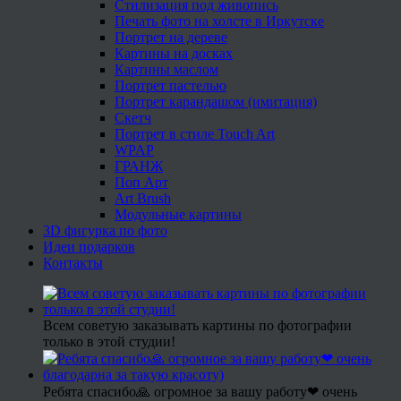
Стилизация под живопись
Печать фото на холсте в Иркутске
Портрет на дереве
Картины на досках
Картины маслом
Портрет пастелью
Портрет карандашом (имитация)
Скетч
Портрет в стиле Touch Art
WPAP
ГРАНЖ
Поп Арт
Art Brush
Модульные картины
3D фигурка по фото
Идеи подарков
Контакты
Всем советую заказывать картины по фотографии
только в этой студии!
Ребята спасибо🙏 огромное за вашу работу❤ очень